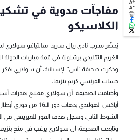
+
A
-
مفاجآت مدوية في تشكيلة
A
الكلاسيكو
يُحضّر مدرب نادي ريال مدريد، سانتياغو سولاري لم
الغريم التقليدي برشلونة في قمة مباريات الجولة الـ26 من الليغا.
وذكرت صحيفة "آس" الإسبانية، أن سولاري يفكر ف
حساب الفرنسي كريم بنزيما.
وأضافت الصحيفة، أن سولاري مقتنع بقدرات أسينس
الشوط الثاني، وسجل هدف الفوز للميرينغي في الدقيقة 87 من المباراة التي انتهت 