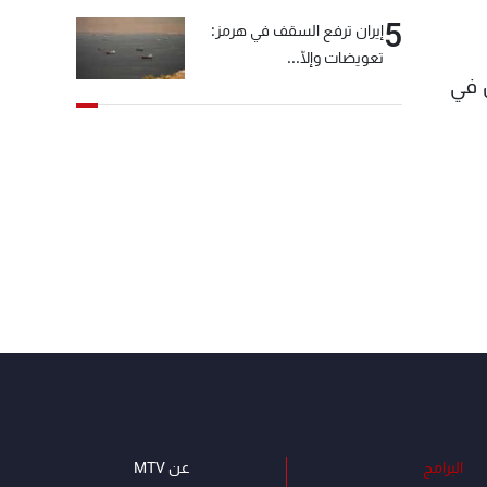
5
إيران ترفع السقف في هرمز:
تعويضات وإلّا...
س في
البرامج
عن MTV