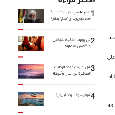
1
نعيم قاسم يبادر... و"الحزب"
أمام خيارين: أيّ "سمّ" يختار؟
جهة
2
في بيروت: تفكيك شبكتين
منظّمتين للدعارة!
على
3
هل اقتربت عودة الرحلات
المباشرة بين لبنان وأميركا؟
راة
4
هرمز... والشرط الإيراني!
وتابعت الصحيفة، أن سولاري يرغب في منح بنزيما قسطا من الراحة بعد أن لعب الفرنسي 41 مباراة من أصل 43