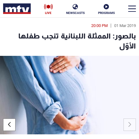
LIVE
NEWSCASTS
PROGRAMS
20:00 PM
01 Mar 2019
en
بالصور: الممثلة اللبنانية تنجب طفلها
الأخبار
الأوّل
سياسة
ناس
إقتصاد
فن
منوعات
رياضة
كأس العالم
البرامج
جدول البرامج