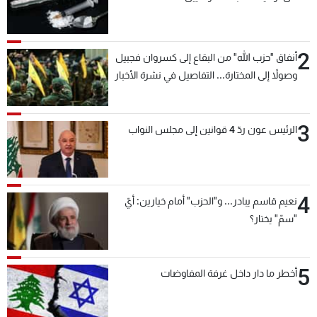
2
أنفاق "حزب الله" من البقاع إلى كسروان فجبيل
وصولاً إلى المختارة... التفاصيل في نشرة الأخبار
بعد قليل
3
الرئيس عون ردّ 4 قوانين إلى مجلس النواب
4
نعيم قاسم يبادر... و"الحزب" أمام خيارين: أيّ
"سمّ" يختار؟
5
أخطر ما دار داخل غرفة المفاوضات