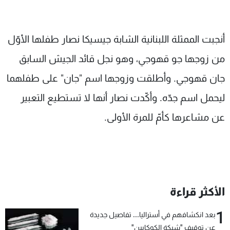
أنجبت الممثلة اللبنانية الشابة جيسيكا نصار طفلها الأوّل
من زوجها جو قهوجي، وهو نجل قائد الجيش السابق
جان قهوجي. وأطلقت وزوجها اسم "جان" على طفلهما
ليحمل اسم جدّه. وأكّدت نصار أنها لا تستطيع التعبير
عن مشاعرها كأمّ للمرة الأولى.
الأكثر قراءة
1
بعد انكشافهم في أستراليا... تفاصيل جديدة
عن توقيف "شبكة الكوكايين"