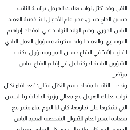
شاهد البرامج
التقى وفد تكتل نواب بعلبك الهرمل برئاسة النائب
الترددات
حسين الحاج حسن، مدير عام الأحوال الشخصية العميد
الياس الخوري. وضم الوفد النواب: علي المقداد، إبراهيم
عن MTV
وظائف
الإنـتـاج
تواصل معنا
الموسوي، والعميد الوليد سكرية، مسؤول العمل البلدي
لاعلاناتكم
شروط الإسـتخدام
لـ"حزب الله" في البقاع حسين النمر ومسؤول مكتب
سياسة الخصوصية
الشؤون البلدية لحركة أمل في إقليم البقاع عباس
مرتضى.
وتحدث النائب المقداد باسم التكتل فقال: "بعد لقاء تكتل
نواب بعلبك الهرمل مع معالي وزيرة الداخلية ريا الحسن
التي نشكرها على تجاوبها، كان لنا اليوم لقاء مثمر مع
سعادة المدير العام للأحوال الشخصية العميد الياس
الخوري، الذي كان ولا يزال يبدي كل التعاون معنا في