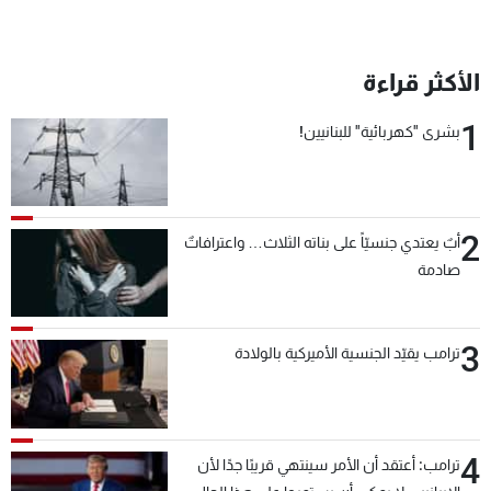
الأكثر قراءة
1
بشرى "كهربائية" للبنانيين!
2
أبٌ يعتدي جنسيّاً على بناته الثلاث… واعترافاتٌ
صادمة
3
ترامب يقيّد الجنسية الأميركية بالولادة
4
ترامب: أعتقد أن الأمر سينتهي قريبًا جدًا لأن