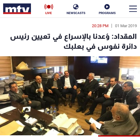
LIVE
NEWSCASTS
PROGRAMS
20:28 PM
01 Mar 2019
en
المقداد: وُعدنا بالإسراع في تعيين رئيس
الأخبار
دائرة نفوس في بعلبك
سياسة
ناس
إقتصاد
فن
منوعات
رياضة
كأس العالم
البرامج
جدول البرامج