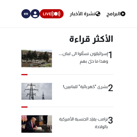
البرامج
نشرة الأخبار
LIVE
en
الأكثر قراءة
1
إسرائيليّون تسلّلوا الى لبنان...
وهذا ما حلّ بهم
2
بشرى "كهربائية" للبنانيين!
3
ترامب يقيّد الجنسية الأميركية
بالولادة