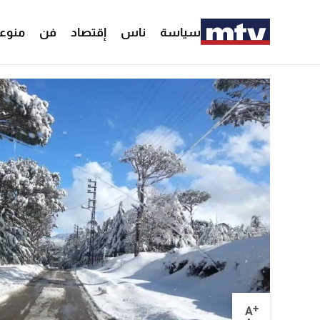
سياسة
ناس
إقتصاد
فن
منوع
+
A