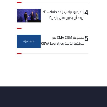
4
بالفيديو: ترامب يُنقذ طفلاً... "لا
أريده أن يكون مثل بايدن"!
5
مجموعة CMA CGM عبر
شركتها التابعة CEVA Logistics
تُنجز الاستحواذ على مجموعة
فتّال