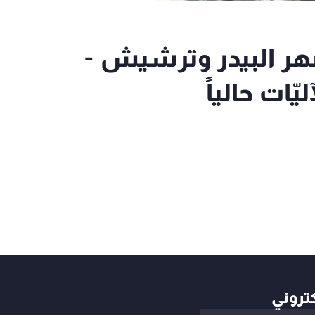
ضهر البيدر وترشيش -
ّات حالياً
كتروني