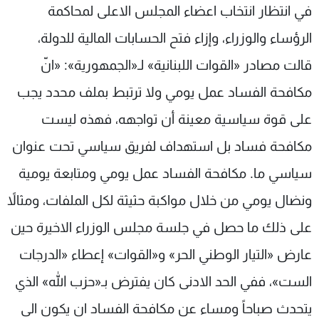
في انتظار انتخاب اعضاء المجلس الاعلى لمحاكمة
شاهد البرامج
الترددات
الرؤساء والوزراء، وإزاء فتح الحسابات المالية للدولة،
قالت مصادر «القوات اللبنانية» لـ«الجمهورية»: «انّ
عن MTV
وظائف
مكافحة الفساد عمل يومي ولا ترتبط بملف محدد يجب
الإنـتـاج
تواصل معنا
لاعلاناتكم
شروط الإسـتخدام
على قوة سياسية معينة أن تواجهه، فهذه ليست
سياسة الخصوصية
مكافحة فساد بل استهداف لفريق سياسي تحت عنوان
سياسي ما. مكافحة الفساد عمل يومي ومتابعة يومية
ونضال يومي من خلال مواكبة حثيثة لكل الملفات، ومثالاً
على ذلك ما حصل في جلسة مجلس الوزراء الاخيرة حين
عارض «التيار الوطني الحر» و«القوات» إعطاء «الدرجات
الست»، ففي الحد الادنى كان يفترض بـ«حزب الله» الذي
يتحدث صباحاً ومساء عن مكافحة الفساد ان يكون الى