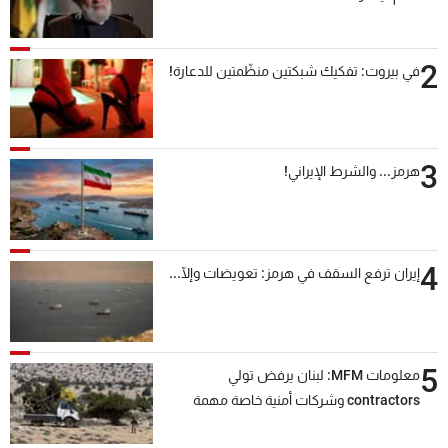
2
في بيروت: تفكيك شبكتين منظّمتين للدعارة!
3
هرمز... والشرط الإيراني!
4
إيران ترفع السقف في هرمز: تعويضات وإلّا...
5
معلومات MFM: لبنان يرفض تولي
contractors وشركات أمنية خاصة مهمة
التحقق من نزع سلاح "حزب الله"