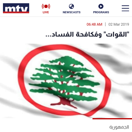
LIVE
NEWSCASTS
PROGRAMS
06:48 AM
02 Mar 2019
en
"القوات" ومُكافحة الفساد...
الأخبار
سياسة
ناس
إقتصاد
فن
منوعات
رياضة
كأس العالم
البرامج
الجمهورية
جدول البرامج