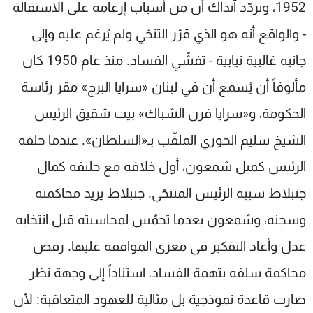
1952، وتردّد آنذاك أن من أسباب إرغامه على الاستقالة
- والواقع أنه هو الذي قرّر التنحّي ولم يُرغم عليه وإلى
جانبه غالبية نيابية - تفشّي الفساد. منذ عام 1950 كان
مألوفاً أن يُسمع أن في لبنان «سرايا البرج» مقر رئاسة
الحكومة، و«سرايا فرن الشباك» بيت شقيق الرئيس
الشيخ سليم الخوري الملقّب بـ«السلطان». عندما خلفه
الرئيس كميل شمعون، أول خلافه مع حليفه كمال
جنبلاط سببه الرئيس المتنحّي. جنبلاط يريد محاكمته
وسجنه، وشمعون بعدما تحمّس لمحاسبته قبل انتخابه
عدل وأعاد التفكير في مغزى الموافقة عليها. رفض
محاكمة سلفه بتهمة الفساد، استناداً إلى وجهة نظر
صارت قاعدة نموذجية بل مثالية للعهود المتعاقبة: لأن