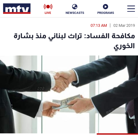
LIVE
NEWSCASTS
PROGRAMS
07:13 AM
02 Mar 2019
en
مكافحة الفساد: تراث لبناني منذ بشارة
الأخبار
الخوري
سياسة
ناس
إقتصاد
فن
منوعات
رياضة
كأس العالم
البرامج
جدول البرامج