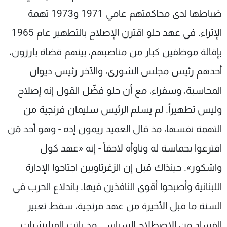
ضباطها لدى محاكمتهم عامي 1971 و1973 تهمة
الإثراء. في عهد حلو اقترن الإصلاح بالتطهير عام 1965
بإقالة موظفين كبار من مناصبهم، بينهم قضاة بارزون،
أحدهم رئيس مجلس الشورى، والآخر رئيس ديوان
المحاسبة، وسفراء، مع أن حلو فضّل القول إنه إصلاح
وليس تطهيراً. لم يسلم الرئيس سليمان فرنجية من
التهمة نفسها، مذ قال العميد ريمون إده - وهو أحد مَن
اقترعوا بحماسة له وناوأه لاحقاً - إنه «عهد كول
واشكور». حينذاك قيل إن الزغرتاويين اجتاحوا الإدارة
اللبنانية وأصبحوا أقوى النافذين فيها. باندلاع الحرب في
السنة ما قبل الأخيرة من عهد فرنجية، سقط تعبير
الفساد من الاصطلاح السياسي مذ باتت الميليشيات