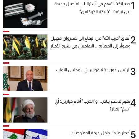
1
بعد انكشافهم في أستراليا... تفاصيل جديدة
عن توقيف "شبكة الكوكايين"
2
أنفاق "حزب الله" من البقاع إلى كسروان فجبيل
وصولاً إلى المختارة... التفاصيل في نشرة الأخبار
بعد قليل
3
الرئيس عون ردّ 4 قوانين إلى مجلس النواب
4
نعيم قاسم يبادر... و"الحزب" أمام خيارين: أيّ
"سمّ" يختار؟
5
أخطر ما دار داخل غرفة المفاوضات