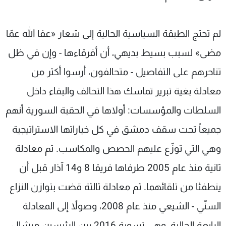
لم تحتج الطبقة السياسية الحالية إلى شعار «عفا الله عمّا
مضى» لسبب بسيط بديهي، أن أفرقاءها - وإن في ظل
تناحرهم على التفاصيل - متحالفون، أرسوا أكثر من
معادلة بغية تبرير تماسك هذا التحالف والبقاء داخل
السلطات والمؤسسات: أولاها في الحقبة السورية أنهم
جميعاً تحت سقف دمشق في كل خياراتها الاستراتيجية
وهي التي توزّع عليهم الحصص والمكاسب. ثم معادلة
ثانية منذ عام 2005 طرفاها فريقا 8 و14 آذار قبل أن
ينطفئا من تلقائهما. ثم معادلة ثالثة قضت بتوازن النزاع
السنّي - الشيعي منذ عام 2008، وصولاً إلى المعادلة
الرابعة الحالية، وهي تسوية 2016 بين الرئيسين ميشال