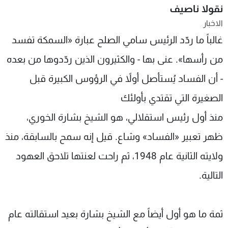
نقولا ناصيف
شاهد البرامج
الاخبار
الترددات
غالباً ما ردّد الرئيس سامي الصلح عبارة «السمكة تفسد
من رأسها». عنى بها - والكثيرون الذين ردّدوها من بعده
عن MTV
وظائف
الإنـتـاج
تواصل معنا
- أن الفساد يُستأصل أولاً في الرؤوس الكبيرة قبل
لاعلاناتكم
شروط الإسـتخدام
سياسة الخصوصية
الصغيرة التي تقتدي بأولئك
منذ أول رئيس استقلالي، هو الشيخ بشارة الخوري،
ظهر تعبير «الفساد» وشاع. قيل إنه سمح بالسابقة، منذ
ولايته الثانية عام 1948، ثم راحت لعنتها تلاحق العهود
التالية.
ثمة ما هو أول أيضاً مع الشيخ بشارة بعيد استقالته عام