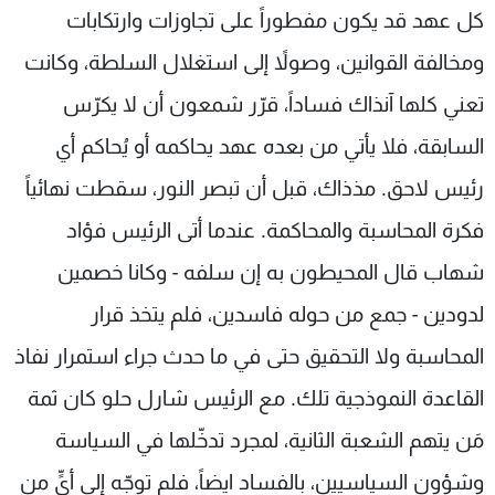
كل عهد قد يكون مفطوراً على تجاوزات وارتكابات
ومخالفة القوانين، وصولاً إلى استغلال السلطة، وكانت
تعني كلها آنذاك فساداً، قرّر شمعون أن لا يكرّس
السابقة، فلا يأتي من بعده عهد يحاكمه أو يُحاكم أي
رئيس لاحق. مذذاك، قبل أن تبصر النور، سقطت نهائياً
فكرة المحاسبة والمحاكمة. عندما أتى الرئيس فؤاد
شهاب قال المحيطون به إن سلفه - وكانا خصمين
لدودين - جمع من حوله فاسدين، فلم يتخذ قرار
المحاسبة ولا التحقيق حتى في ما حدث جراء استمرار نفاذ
القاعدة النموذجية تلك. مع الرئيس شارل حلو كان ثمة
مَن يتهم الشعبة الثانية، لمجرد تدخّلها في السياسة
وشؤون السياسيين، بالفساد ايضاً، فلم توجّه إلى أيٍّ من