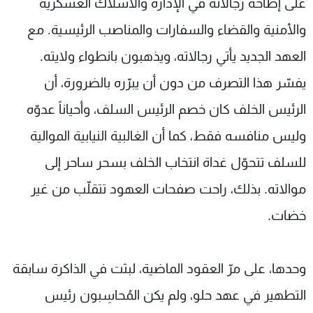
على إطاحة رجالاته في الإدارة والأسلاك العسكرية
والأمنية والقضاء والسفارات والمناصب الرئيسية. مع
العهد الجديد يأتي رجالاته، ويذهبون بانطواء ولايته.
يفسّر هذا التصرف من دون أن يبرّره بالضرورة، أن
الرئيس الخلف كان خصم الرئيس السلف، وأحياناً عدوّه
وليس منافسه فقط، كما أن الغالبية النيابية الموالية
للسلف تتحوّل غداة انتخاب الخلف بسحر ساحر إلى
موالاته. بذلك، راحت صفحات العهود تتقلّب من غير
خضات.
وحدها، على مرّ العقود الماضية، لبثت في الذاكرة سابقة
التطهير في عهد حلو، ولم يكن المُحاسِبون رئيس