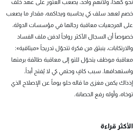
نحو كهذا، ولأنهم واحد، يصعب العثور على عهد خلف
خصم لعهد سلف كي يحاسبه ويحاكمه، مقدار ما يصعب
على المرجعيات معاقبة رجالها في مؤسسات الدولة،
خصوصاً أن السجال الأكثر رواجاً لدفن ملف الفساد
والارتكابات، ينبثق من فكرة تتحوّل تدريجاً «ميثاقية»:
معاقبة موظف يتحوّل للتو إلى معاقبة طائفة برمتها
واستهدافها. سبب كافٍ وحتمي كي لا يُفتح أبداً.
إذذاك يكمن مغزى ما قاله حلو يوماً عن الإصلاح الذي
توخاه، وأوله رفع الحصانة.
الأكثر قراءة