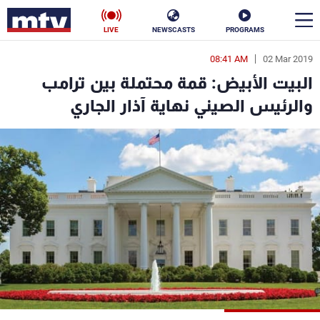
LIVE
NEWSCASTS
PROGRAMS
08:41 AM
02 Mar 2019
en
البيت الأبيض: قمة محتملة بين ترامب
الأخبار
والرئيس الصيني نهاية آذار الجاري
سياسة
ناس
إقتصاد
فن
منوعات
رياضة
كأس العالم
البرامج
جدول البرامج