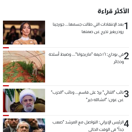
شاهد البرامج
الأكثر قراءة
الترددات
1
بعد الإنتقادات التي طالت جسمها... جورجينا
رودريغيز تخرج عن صمتها
عن MTV
وظائف
الإنـتـاج
تواصل معنا
لاعلاناتكم
شروط الإسـتخدام
سياسة الخصوصية
2
في بوداي: ١٦ خيمة "ماريجوانا"... وضبط أسلحة
وذخائر
3
نائب "الثنائي" يردّ على قاسم... ونائب "الحزب"
عن عون: "انشالله خير"
4
الرئيس الإيراني: التواصل مع المرشد "صعب
جداً" في الوقت الحالي