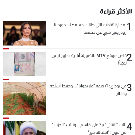
شاهد البرامج
الأكثر قراءة
الترددات
1
بعد الإنتقادات التي طالت جسمها... جورجينا
رودريغيز تخرج عن صمتها
عن MTV
وظائف
الإنـتـاج
تواصل معنا
لاعلاناتكم
شروط الإسـتخدام
سياسة الخصوصية
2
خاص موقع MTV بالصّورة: أشرف دبّور ليس
لاجئاً!
3
في بوداي: ١٦ خيمة "ماريجوانا"... وضبط أسلحة
وذخائر
4
نائب "الثنائي" يردّ على قاسم... ونائب "الحزب"
عن عون: "انشالله خير"