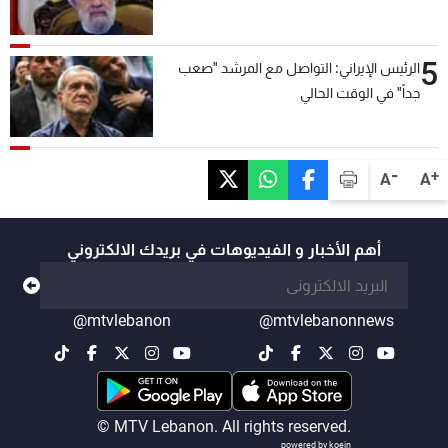
5
الرئيس الإيراني: التواصل مع المرشد "صعب
جداً" في الوقت الحالي
-
+
A
A
أهم الأخبار و الفيديوهات في بريدك الالكتروني
@mtvlebanon
@mtvlebanonnews
© MTV Lebanon. All rights reserved.
powered by koein