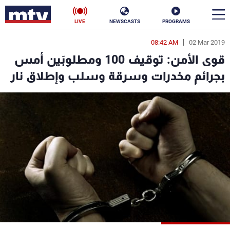
LIVE
NEWSCASTS
PROGRAMS
08:42 AM
02 Mar 2019
en
قوى الأمن: توقيف 100 ومطلوبَين أمس
الأخبار
بجرائم مخدرات وسرقة وسلب وإطلاق نار
سياسة
ناس
إقتصاد
فن
منوعات
رياضة
كأس العالم
البرامج
جدول البرامج