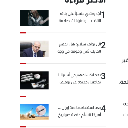
1
أبٌ يعتدي جنسيّاً على بناته
الثلاث… واعترافاتٌ صادمة
2
الى نواف سلام: هل يدفع
الحايك ثمن وقوفه في وجه
خيّاط؟
ن غير
3
بعد انكشافهم في أستراليا...
لمة.
تفاصيل جديدة عن توقيف
"شبكة الكوكايين"
ه
4
بعد استخدامها ضدّ إيران...
حت
أميركا تتسلّم دفعة صواريخ
كبيرة!