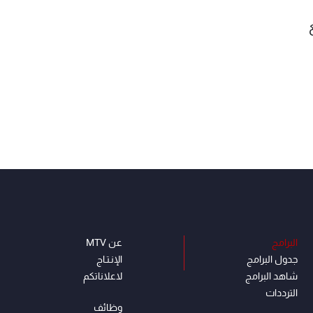
البرامج
عن MTV
جدول البرامج
الإنـتـاج
شاهد البرامج
لاعلاناتكم
الترددات
وظائف