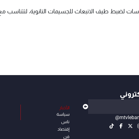
دراسات لضبط طيف الانبعاث للجسيمات النانوية، لتتناسب مع
كتروني
الأخبار
سياسة
@mtvleba
ناس
إقتصاد
فن