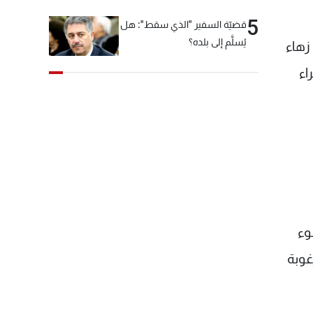
5
قضيّة السفير "الذي سقط": هل
يُسلَّم إلى بلده؟
زهاء
لحمراء
وء
غوبة