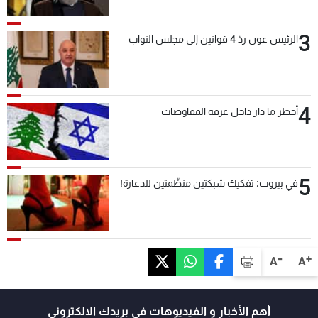
3
الرئيس عون ردّ 4 قوانين إلى مجلس النواب
4
أخطر ما دار داخل غرفة المفاوضات
5
في بيروت: تفكيك شبكتين منظّمتين للدعارة!
-
+
A
A
أهم الأخبار و الفيديوهات في بريدك الالكتروني