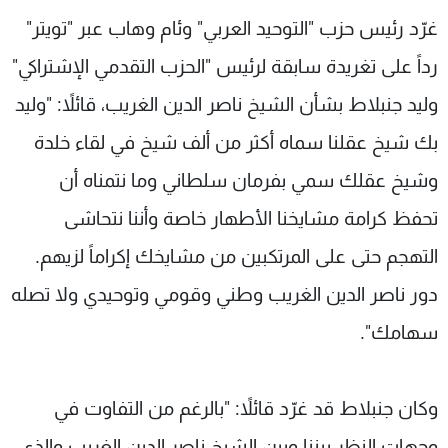
شاهد البرامج
غرّد رئيس حزب "التوحيد العربي" وئام وهاب عبر "تويتر"
الترددات
رداً على تغريدة سابقة لرئيس "الحزب التقدمي الإشتراكي"
وليد جنبلاط بشأن الشيخ ناصر الدين الغريب، قائلاً: "وليد
عن MTV
وظائف
الإنـتـاج
تواصل معنا
بك شيخ عقلنا سماه أكثر من ألف شيخ في لقاء خلدة
لاعلاناتكم
شروط الإسـتخدام
وشيخ عقلك سمي بفرمان سلطاني وما نتمناه أن
سياسة الخصوصية
تحفظ كرامة مشايخنا الأطهار خاصة وأننا نتحاشى
التهجم حتى على المرتكبين من مشايخك إكراماً لزيهم.
دور ناصر الدين الغريب وطني وقومي وتوحيدي ولا تصله
سهامك".
وكان جنبلاط قد غرّد قائلاً: "بالرغم من التفاوت في
وجهات النظر بيننا وبين الشيخ ناصر الدين الغريب والذي