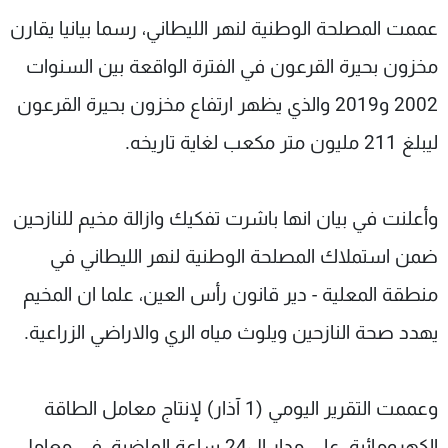
شاهد البرامج
عممت المصلحة الوطنية لنهر الليطاني، رسما بيانيا يقارن
الترددات
مخزون بحيرة القرعون في الفترة الواقعة بين السنوات
2002 و2019 والذي يظهر ارتفاع مخزون بحيرة القرعون
عن MTV
وظائف
الإنـتـاج
تواصل معنا
ليبلغ 211 مليون متر مكعب لغاية تاريخه.
لاعلاناتكم
شروط الإسـتخدام
سياسة الخصوصية
وأعلنت في بيان انها باشرت تفكيك وازالة مخيم للنازحين
ضمن استملاك المصلحة الوطنية لنهر الليطاني في
منطقة المعلية - دير قانون رأس العين، علما ان المخيم
يهدد صحة النازحين ويلوث مياه الري والاراضي الزراعية.
وعممت التقرير اليومي (1 آذار) لإنتاج معامل الطاقة
الكهرومائية، على مدار ال24 ساعة الماضية، في معامل