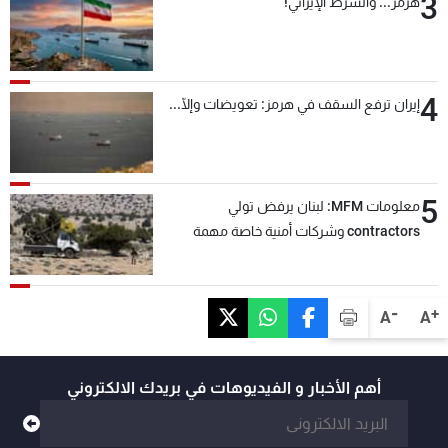
3
هرمز... والشرط الإيراني!
4
إيران ترفع السقف في هرمز: تعويضات وإلّا...
5
معلومات MFM: لبنان يرفض تولي
contractors وشركات أمنية خاصة مهمة
التحقق من نزع سلاح "حزب الله"
-
+
A
A
أهم الأخبار و الفيديوهات في بريدك الالكتروني