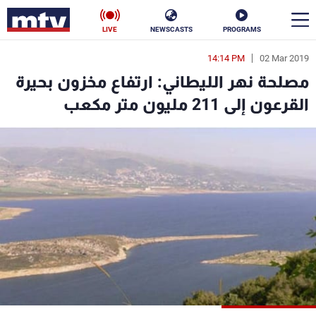
LIVE
NEWSCASTS
PROGRAMS
14:14 PM
02 Mar 2019
en
مصلحة نهر الليطاني: ارتفاع مخزون بحيرة
الأخبار
القرعون إلى 211 مليون متر مكعب
سياسة
ناس
إقتصاد
فن
منوعات
رياضة
كأس العالم
البرامج
جدول البرامج