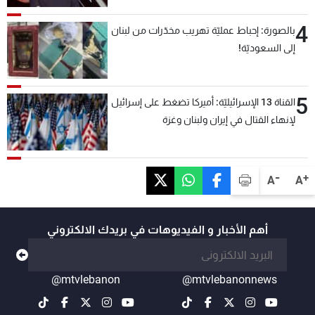
4
بالصورة: إحباط عمليّة تهريب مخدّرات من لبنان
إلى السعوديّة!
5
القناة 13 الإسرائيليّة: أميركا تضغط على إسرائيل
لإنهاء القتال في إيران ولبنان وغزة
-
+
A
A
أهم الأخبار و الفيديوهات في بريدك الالكتروني
@mtvlebanon
@mtvlebanonnews