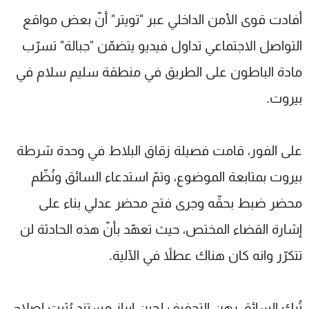
شاهد البرامج
أفادت قوى الأمن الداخلي عبر "تويتر" أنّ بعض مواقع
الترددات
التواصل الاجتماعي تداول فيديو يتضمّن "جبالة" تسرّب
مادة الباطون على الطريق في منطقة سليم سلام في
عن MTV
وظائف
الإنـتـاج
تواصل معنا
بيروت.
لاعلاناتكم
شروط الإسـتخدام
سياسة الخصوصية
على الفور، قامت فصيلة زقاق البلاط في وحدة شرطة
بيروت بمتابعة الموضوع، وتمّ استدعاء السائق ونُظّم
محضر ضبط بحقّه وجرى فتح محضر عدلي بناء على
إشارة القضاء المختص، حيث تعهّد بأنّ هذه الحادثة لن
تتكرّر وانه كان هناك عطلاً في الآلية.
تُرك السائق رهن التحفيف لحين إبراز مستند يُثبت إصلاح