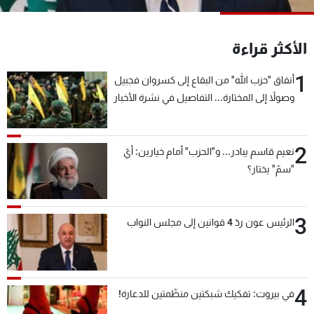
شاهد البرامج
الترددات
الأكثر قراءة
1
أنفاق "حزب الله" من البقاع إلى كسروان فجبيل
عن MTV
وظائف
الإنـتـاج
تواصل معنا
وصولاً إلى المختارة... التفاصيل في نشرة الأخبار
لاعلاناتكم
شروط الإسـتخدام
بعد قليل
سياسة الخصوصية
2
نعيم قاسم يبادر... و"الحزب" أمام خيارين: أيّ
"سمّ" يختار؟
3
الرئيس عون ردّ 4 قوانين إلى مجلس النواب
4
في بيروت: تفكيك شبكتين منظّمتين للدعارة!