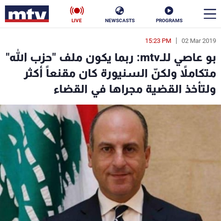
LIVE
NEWSCASTS
PROGRAMS
15:23 PM
02 Mar 2019
en
بو عاصي للـmtv: ربما يكون ملف "حزب الله"
الأخبار
متكاملاً ولكنّ السنيورة كان مقنعاً أكثر
ولتأخذ القضية مجراها في القضاء
سياسة
ناس
إقتصاد
فن
منوعات
رياضة
كأس العالم
البرامج
جدول البرامج