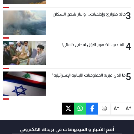
3
حالة طوارئ وإخلاءات... والنار تلاحق السكان!
4
بالفيديو: الظهور الأوّل لمجتبى خامنئي!
5
ما الذي غيّرته المفاوضات اللبنانية الإسرائيلية؟
-
+
A
A
أهم الأخبار و الفيديوهات في بريدك الالكتروني