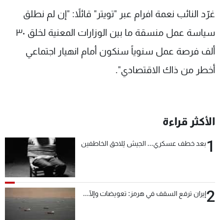
شاهد البرامج
غرّد النائب نعمة افرام عبر "تويتر" قائلاً: "إن لم نطلق
الترددات
سياسة عمل منسقة ما بين الوزارات المعنية لخلق ٣٠
ألف فرصة عمل سنوياً سنكون أمام انهيار اجتماعي
عن MTV
وظائف
الإنـتـاج
تواصل معنا
أخطر من ذاك الاقتصادي".
لاعلاناتكم
شروط الإسـتخدام
سياسة الخصوصية
الأكثر قراءة
1
بعد خطف عسكري... الجيش يُلاحق الخاطفين
2
إيران ترفع السقف في هرمز: تعويضات وإلّا...