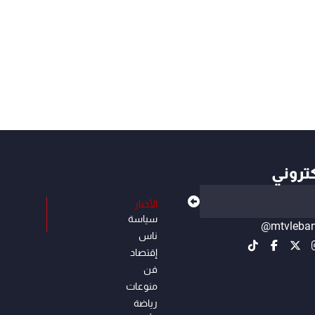
كتروني
الأخبار
سياسة
@mtvleba
ناس
إقتصاد
فن
منوعات
رياضة