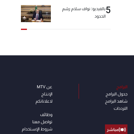
5
بالفيديو: نواف سلام رسّم
الحدود
البرامج
عن MTV
جدول البرامج
الإنـتـاج
شاهد البرامج
لاعلاناتكم
الترددات
وظائف
تواصل معنا
شروط الإسـتخدام
مباشر