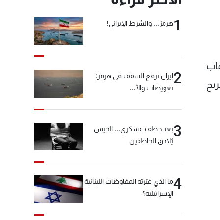
1
هرمز... والشرط الإيراني!
هاب
2
إيران ترفع السقف في هرمز:
ريح
تعويضات وإلّا...
3
بعد خطف عسكري... الجيش
يُلاحق الخاطفين
4
ما الذي غيّرته المفاوضات اللبنانية
الإسرائيلية؟