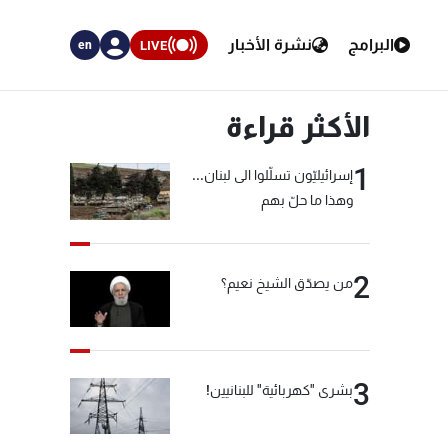
البرامج
نشرة الأخبار
LIVE
en
الأكثر قراءة
1
إسرائيليّون تسلّلوا الى لبنان...
وهذا ما حلّ بهم
2
من يصدّق الشيخ نعيم؟
3
بشرى "كهربائية" للبنانيين!