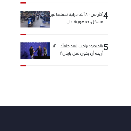
4
أكثر من ٨٠٠ ألف دراجة نصفها غير
مسجّل: جمهورية على
"دولابَين"!
5
بالفيديو: ترامب يُنقذ طفلاً... "لا
أريده أن يكون مثل بايدن"!