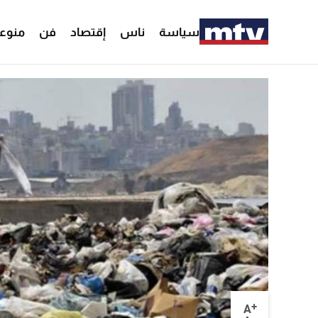
سياسة
ناس
إقتصاد
فن
منوع
+
A