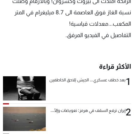
الرائحة امتدت الى بيروت وكسروان! وبالأرقام وصلت
شاهد البرامج
نسبة الغاز فوق العاصمة الى 8.7 ميليغرام في المتر
الترددات
المكعب...معدلات قياسية!
عن MTV
التفاصيل في الفيديو المرفق.
وظائف
الإنـتـاج
تواصل معنا
لاعلاناتكم
شروط الإسـتخدام
سياسة الخصوصية
الأكثر قراءة
1
بعد خطف عسكري... الجيش يُلاحق الخاطفين
2
إيران ترفع السقف في هرمز: تعويضات وإلّا...