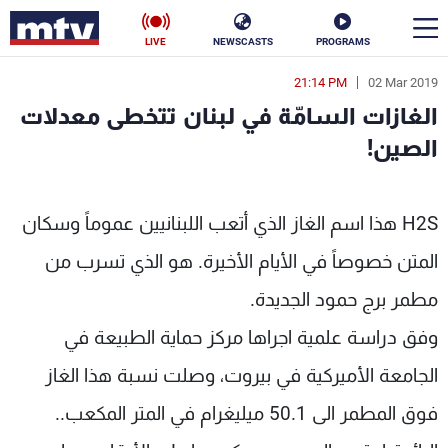
LIVE
NEWSCASTS
PROGRAMS
21:14 PM
02 Mar 2019
en
الغازات السامّة في لبنان تتخطى معدلات
الأخبار
الصين!
سياسة
ناس
 MTV Lebanon
H2S هذا اسم الغاز الذي أتعب اللبنانيين عموماً وسكان
إقتصاد
فن
المتن خصوصاً في الأيام الأخيرة. هو الذي تسرب من
منوعات
رياضة
مطمر برج حمود الجديدة.
كأس العالم
وفق دراسة علمية اجراها مركز حماية الطبيعة في
الجامعة الأميركية في بيروت، وصلت نسبة هذا الغاز
فوق المطمر الى 50.1 ميليغرام في المتر المكعب..
البرامج
جدول البرامج