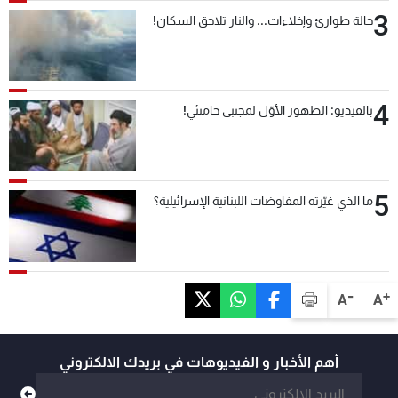
3
حالة طوارئ وإخلاءات... والنار تلاحق السكان!
4
بالفيديو: الظهور الأوّل لمجتبى خامنئي!
5
ما الذي غيّرته المفاوضات اللبنانية الإسرائيلية؟
-
+
A
A
أهم الأخبار و الفيديوهات في بريدك الالكتروني