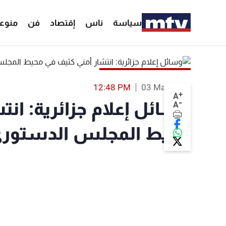
سياسة
ناس
إقتصاد
فن
منوع
12:48 PM
03 Mar 2019
+
A
-
وسائل إعلام جزائرية: ان
A
محيط المجلس الدستور