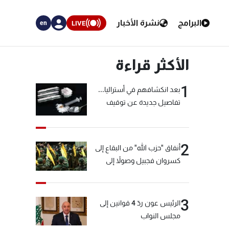
البرامج
نشرة الأخبار
LIVE
en
الأكثر قراءة
1
بعد انكشافهم في أستراليا...
تفاصيل جديدة عن توقيف
"شبكة الكوكايين"
2
أنفاق "حزب الله" من البقاع إلى
كسروان فجبيل وصولاً إلى
المختارة... التفاصيل في نشرة
الأخبار بعد قليل
3
الرئيس عون ردّ 4 قوانين إلى
مجلس النواب