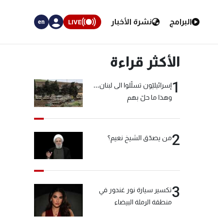
البرامج
نشرة الأخبار
LIVE
en
الأكثر قراءة
1
إسرائيليّون تسلّلوا الى لبنان...
وهذا ما حلّ بهم
2
من يصدّق الشيخ نعيم؟
3
تكسير سيارة نور غندور في
منطقة الرملة البيضاء