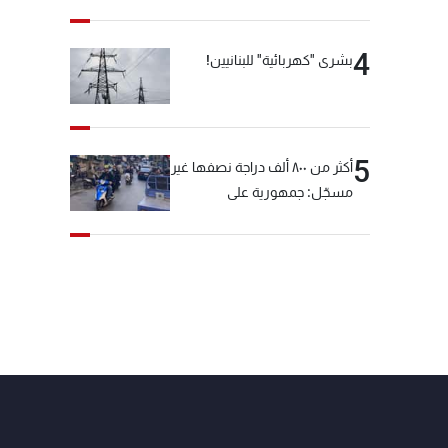
4
بشرى "كهربائية" للبنانيين!
5
أكثر من ٨٠٠ ألف دراجة نصفها غير
مسجّل: جمهورية على
"دولابَين"!