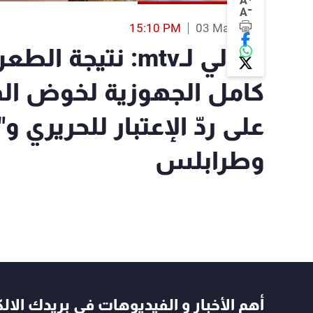
A
-
A
15:10 PM
03 Mar 2019
جمالي لـmtv: نتي
كامل الجهوزية لخوض المو
على ردّ الإعتبار للحريري و
وطرابلس
أهم الأخبار و الفيديوهات في بريدك الال