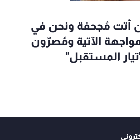
جة الطعن أتت مُجحفة ونحن في
اجهة الآتية ومُصرّون
"تيار المستقبل"
كتروني