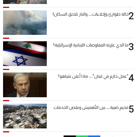
2
حالة طوارئ وإخلاءات... والنار تلاحق السكان!
3
ما الذي غيّرته المفاوضات اللبنانية الإسرائيلية؟
4
"عمل حازم في لبنان"... ماذا أعلن نتنياهو؟
5
مخيم ضبية... بين التَّهميش ونقص الخدمات