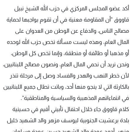
شاهد البرامج
أكد عضو المجلس المركزي في حزب الله الشيخ نبيل
الترددات
قاووق "أن المقاومة معنية في أن تقوم بواجبها لحماية
مصالح الناس، والدفاع عن الوطن من العدوان على
عن MTV
وظائف
الإنـتـاج
تواصل معنا
المال العام، وهذه ليست مسألة تخص حزب الله لوحده
لاعلاناتكم
شروط الإسـتخدام
أو مذهبا أو طائفة أو منطقة، وإنما تخص كل الوطن،
سياسة الخصوصية
ونحن نريد أن نحمي المال العام، ونصون مصالح اللبنانيين،
لأن خطر النهب والهدر والفساد وصل إلى مرحلة تنذر
بالكارثة التي لا ينجو منها أحد، وباتت تطال جميع اللبنانيين
في انتماءاتهم المذهبية والسياسية والمناطقية".
كلام قاووق جاء خلال احتفال تأبيني أقيم في حسينية
بلدة برعشيت الجنوبية ليوسف مزهر والد الشهيد خليل
مزهر، أحمد عودة والد الشهيد حسين عودة وسلمان