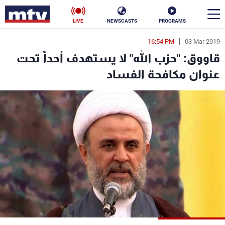
LIVE
NEWSCASTS
PROGRAMS
16:54 PM
03 Mar 2019
en
قاووق: "حزب الله" لا يستهدف أحداً تحت
الأخبار
عنوان مكافحة الفساد
سياسة
ناس
إقتصاد
فن
منوعات
رياضة
كأس العالم
البرامج
جدول البرامج