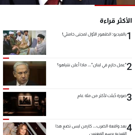
شاهد البرامج
الترددات
الأكثر قراءة
1
بالفيديو: الظهور الأوّل لمجتبى خامنئي!
عن MTV
وظائف
الإنـتـاج
تواصل معنا
لاعلاناتكم
شروط الإسـتخدام
سياسة الخصوصية
2
"عمل حازم في لبنان"... ماذا أعلن نتنياهو؟
3
صورة خُبئت لأكثر من مئة عام
4
بعد واقعة الضرب... كارمن لبس تضع هذا
الفيديو برسم المعنيين