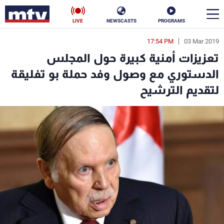
LIVE
NEWSCASTS
PROGRAMS
17:54 PM
03 Mar 2019
en
تعزيزات أمنية كبيرة حول المجلس
الأخبار
الدستوري مع وصول وفد حملة بو تفليقة
لتقديم الترشيح
سياسة
ناس
إقتصاد
فن
منوعات
رياضة
كأس العالم
البرامج
جدول البرامج