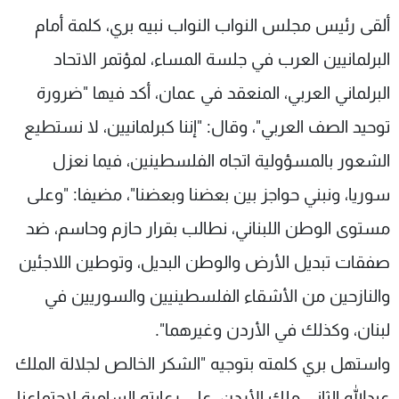
شاهد البرامج
ألقى رئيس مجلس النواب النواب نبيه بري، كلمة أمام
الترددات
البرلمانيين العرب في جلسة المساء، لمؤتمر الاتحاد
البرلماني العربي، المنعقد في عمان، أكد فيها "ضرورة
عن MTV
وظائف
الإنـتـاج
تواصل معنا
توحيد الصف العربي"، وقال: "إننا كبرلمانيين، لا نستطيع
لاعلاناتكم
شروط الإسـتخدام
الشعور بالمسؤولية اتجاه الفلسطينين، فيما نعزل
سياسة الخصوصية
سوريا، ونبني حواجز بين بعضنا وبعضنا"، مضيفا: "وعلى
مستوى الوطن اللبناني، نطالب بقرار حازم وحاسم، ضد
صفقات تبديل الأرض والوطن البديل، وتوطين اللاجئين
والنازحين من الأشقاء الفلسطينيين والسوريين في
لبنان، وكذلك في الأردن وغيرهما".
واستهل بري كلمته بتوجيه "الشكر الخالص لجلالة الملك
عبدالله الثاني ملك الأردن، على رعايته السامية لاجتماعنا.