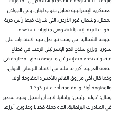
وأردف: "لبنانيا، أوجه عناية جميع الأشقاء إلى المناورات
العسكرية الإسرائيلية مقابل جنوب لبنان، وفي الجولان
المحتل، وشمال غور الأردن، التي شارك فيها رأس حربة
القوات البرية الإسرائيلية، وهي مناورات تستهدف
الجبهة الشمالية، في وقت تتواصل فيه الاعتداءات على
سوريا، ويزرع سلاح الجو الإسرائيلي الرعب في قطاع
غزة، وتستخدم فيه إسرائيل ما يوصف بحق المطاردة في
الضفة الغربية. أكرر ما قلته في الاتحاد البرلماني الدولي،
وكما قال أخي مرزوق الغانم بالأمس: المقاومة أولا،
والمقاومة أولا، والمقاومة أحد عشر كوكبا".
وقال: "دولة الرئيس: برلمانيا، لا بد أن أسجل وجود تقصير
في المبادرات البرلمانية، اتجاه جملة قضايا وعناوين، أبرزها