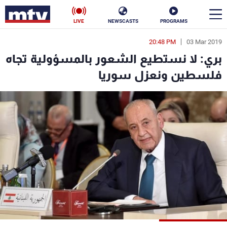
LIVE
NEWSCASTS
PROGRAMS
20:48 PM
03 Mar 2019
en
بري: لا نستطيع الشعور بالمسؤولية تجاه
الأخبار
فلسطين ونعزل سوريا
سياسة
ناس
إقتصاد
فن
منوعات
رياضة
كأس العالم
البرامج
جدول البرامج