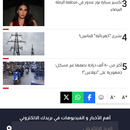
3
تكسير سيارة نور غندور في منطقة الرملة
البيضاء
4
بشرى "كهربائية" للبنانيين!
5
أكثر من ٨٠٠ ألف دراجة نصفها غير مسجّل:
جمهورية على "دولابَين"!
-
+
A
A
أهم الأخبار و الفيديوهات في بريدك الالكتروني