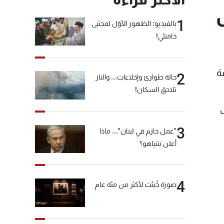
1
بالفيديو: الظهور الأوّل لمجتبى
خامنئي!
ة
2
حالة طوارئ وإخلاءات... والنار
تلاحق السكان!
3
"عمل حازم في لبنان"... ماذا
أعلن نتنياهو؟
4
صورة خُبئت لأكثر من مئة عام