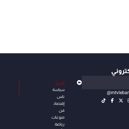
كتروني
الأخبار
سياسة
@mtvleba
ناس
إقتصاد
فن
منوعات
رياضة