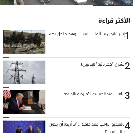
شاهد البرامج
الترددات
الأكثر قراءة
1
إسرائيليّون تسلّلوا الى لبنان... وهذا ما حلّ بهم
عن MTV
وظائف
الإنـتـاج
تواصل معنا
لاعلاناتكم
شروط الإسـتخدام
سياسة الخصوصية
2
بشرى "كهربائية" للبنانيين!
3
ترامب يقيّد الجنسية الأميركية بالولادة
4
بالفيديو: ترامب يُنقذ طفلاً... "لا أريده أن يكون
مثل بايدن"!