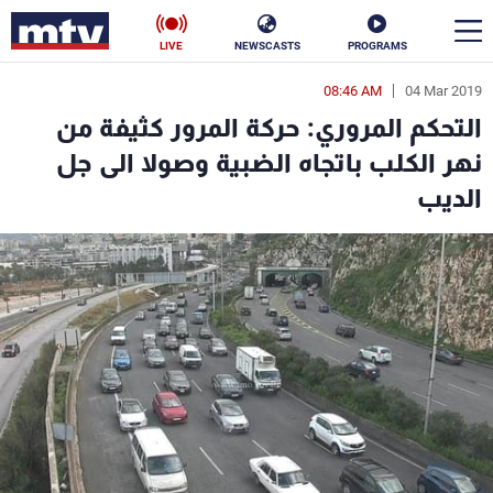
LIVE
NEWSCASTS
PROGRAMS
08:46 AM
04 Mar 2019
en
التحكم المروري: حركة المرور كثيفة من
الأخبار
نهر الكلب باتجاه الضبية وصولا الى جل
الديب
سياسة
ناس
إقتصاد
فن
منوعات
رياضة
كأس العالم
البرامج
جدول البرامج