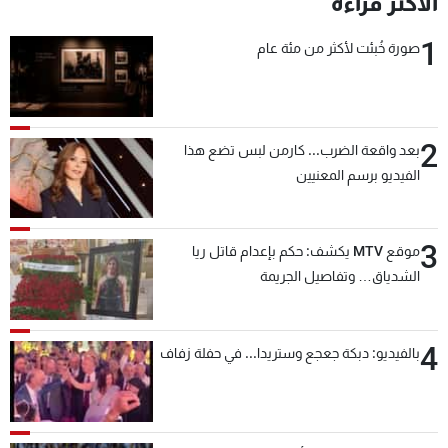
الأكثر قراءة
1
صورة خُبئت لأكثر من مئة عام
2
بعد واقعة الضرب... كارمن لبس تضع هذا
الفيديو برسم المعنيين
3
موقع MTV يكشف: حكم بإعدام قاتل ريا
الشدياق… وتفاصيل الجريمة
4
بالفيديو: دبكة جعجع وستريدا... في حفلة زفاف