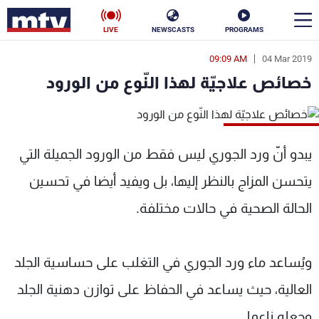
LIVE
NEWSCASTS
PROGRAMS
09:09 AM
04 Mar 2019
en
خصائص علاجيّة لهذا النّوع من الورود
الأخبار
سياسة
ناس
يبدو أنّ ورد الجوري ليس فقط من الورود الجميلة التي
إقتصاد
فن
يتحسن المزاج بالنظر إليها، بل ويفيد أيضا في تحسين
منوعات
رياضة
الحالة الصحية في حالات مختلفة.
كأس العالم
ويُساعد ماء ورد الجوري في التغلب على حساسية الجلد
العالية، حيث يساعد في الحفاظ على توازن دهنية الجلد
البرامج
وجعله ناعما.
جدول البرامج