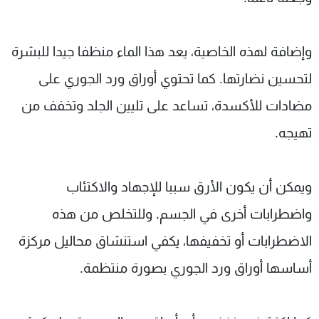
شاهد البرامج
الترددات
وإضافة لهذه الخاصية، يعد هذا الماء منظفا جيدا للبشرة
لتحسين نضارتها. كما تحتوي أوراق ورد الجوري على
عن MTV
وظائف
الإنـتـاج
تواصل معنا
مضادات للأكسدة، تساعد على تليين الجلد وتخفف من
لاعلاناتكم
شروط الإسـتخدام
سياسة الخصوصية
تهيجه.
ويمكن أن يكون الأرق سببا للإجهاد والاكتئاب
واضطرابات أخرى في الجسم. وللتخلص من هذه
الاضطرابات أو تخفيفها، يكفي استنشاق محاليل مركزة
أساسها أوراق ورد الجوري بصورة منتظمة.