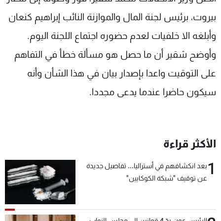
شاهد البرامج
بيروت، برئيس لجنة المال والموازنة النائب إبراهيم كنعان
الترددات
وأبلغه الا خلفيات لعدم حضوره اجتماع اللجنة اليوم.
وأوضح شقير أن ما حصل هو مسألة خطأ في التفاهم
عن MTV
وظائف
الإنـتـاج
تواصل معنا
على التوقيت واعدا بإصدار بيان في هذا الشأن وأنه
لاعلاناتكم
شروط الإسـتخدام
سياسة الخصوصية
سيكون حاضرا عندما يدعى مجددا.
الأكثر قراءة
1
بعد انكشافهم في أستراليا... تفاصيل جديدة
عن توقيف "شبكة الكوكايين"
الرئيس عون ردّ 4 قوانين إلى مجلس النواب