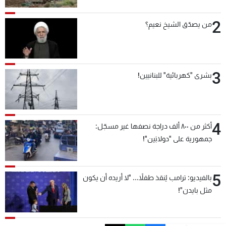
2
من يصدّق الشيخ نعيم؟
3
بشرى "كهربائية" للبنانيين!
4
أكثر من ٨٠٠ ألف دراجة نصفها غير مسجّل:
جمهورية على "دولابَين"!
5
بالفيديو: ترامب يُنقذ طفلاً... "لا أريده أن يكون
مثل بايدن"!