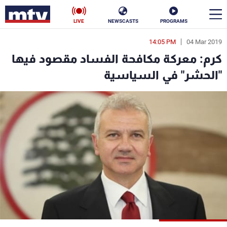
LIVE
NEWSCASTS
PROGRAMS
14:05 PM
04 Mar 2019
en
كرم: معركة مكافحة الفساد مقصود فيها
الأخبار
"الحشر" في السياسية
سياسة
ناس
إقتصاد
فن
منوعات
رياضة
كأس العالم
البرامج
جدول البرامج