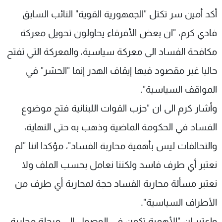
شاهد البرامج
أكد أمين سر تكتل "الجمهورية القوية" النائب السابق
الترددات
فادي كرم، "ان بعض الأفرقاء يحاولون تحويل معركة
مكافحة الفساد الى معركة سياسية، والمعركة التي تفتح
عن MTV
وظائف
الإنـتـاج
تواصل معنا
حاليا غير مقصود فيها إيقاف الهدر إنما "الحشر" في
لاعلاناتكم
شروط الإسـتخدام
المواقف السياسية".
سياسة الخصوصية
وأشار كرم الى ان "حزب القوات اللبنانية فتح‎ موضوع
الفساد في الحكومة الماضية وذهب به حتى النهاية،
والتحالفات ليس بأهمية محاربة الفساد"، مؤكدا اننا "لم
نعتبر أي طرف فاسد ولكننا نعامل بحسب الملف ولا
نعتبر مسألة محاربة الفساد حجة لمحاربة أي طرف من
الأطراف السياسية".
واعتبر ان "الأهمية تكمن في الوصول إلى مرحلة محاربة