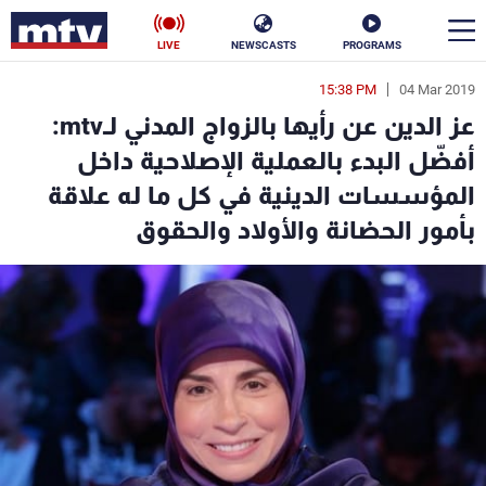
LIVE
NEWSCASTS
PROGRAMS
15:38 PM
04 Mar 2019
en
عز الدين عن رأيها بالزواج المدني لـmtv:
الأخبار
أفضّل البدء بالعملية الإصلاحية داخل
المؤسسات الدينية في كل ما له علاقة
سياسة
ناس
بأمور الحضانة والأولاد والحقوق
إقتصاد
فن
منوعات
رياضة
كأس العالم
البرامج
جدول البرامج