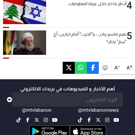
4
أخطر ما دار داخل غرفة المفاوضات
5
نعيم قاسم يبادر... و"الحزب" أمام خيارين: أيّ
"سمّ" يختار؟
-
+
A
A
أهم الأخبار و الفيديوهات في بريدك الالكتروني
@mtvlebanon
@mtvlebanonnews