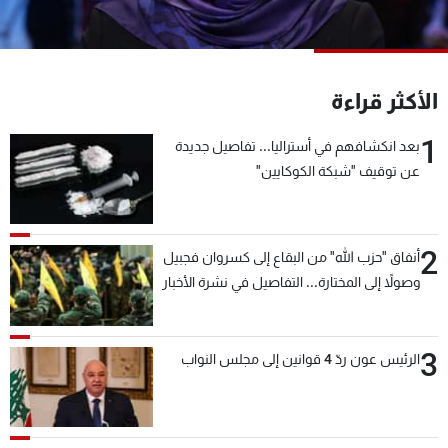
شاهد البرامج
الترددات
الأكثر قراءة
عن MTV
وظائف
الإنـتـاج
تواصل معنا
1
بعد انكشافهم في أستراليا... تفاصيل جديدة
لاعلاناتكم
شروط الإسـتخدام
عن توقيف "شبكة الكوكايين"
سياسة الخصوصية
2
أنفاق "حزب الله" من البقاع إلى كسروان فجبيل
وصولاً إلى المختارة... التفاصيل في نشرة الأخبار
بعد قليل
3
الرئيس عون ردّ 4 قوانين إلى مجلس النواب