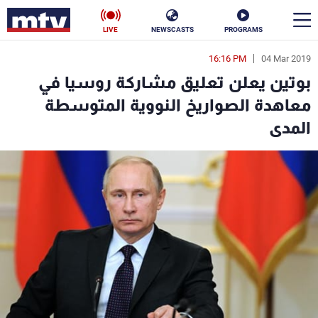
LIVE
NEWSCASTS
PROGRAMS
16:16 PM
04 Mar 2019
en
بوتين يعلن تعليق مشاركة روسيا في
الأخبار
معاهدة الصواريخ النووية المتوسطة
المدى
سياسة
ناس
إقتصاد
فن
منوعات
رياضة
كأس العالم
البرامج
جدول البرامج