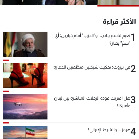
شاهد البرامج
الترددات
الأكثر قراءة
1
نعيم قاسم يبادر... و"الحزب" أمام خيارين: أيّ
عن MTV
وظائف
الإنـتـاج
تواصل معنا
"سمّ" يختار؟
لاعلاناتكم
شروط الإسـتخدام
سياسة الخصوصية
2
في بيروت: تفكيك شبكتين منظّمتين للدعارة!
3
هل اقتربت عودة الرحلات المباشرة بين لبنان
وأميركا؟
4
هرمز... والشرط الإيراني!