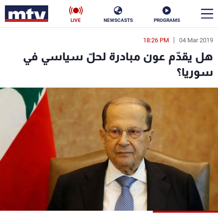
LIVE
NEWSCASTS
PROGRAMS
18:26 PM
04 Mar 2019
en
هل يقدّم عون مبادرة لحلّ سياسي في
الأخبار
سوريا؟
سياسة
ناس
إقتصاد
فن
منوعات
رياضة
كأس العالم
البرامج
جدول البرامج