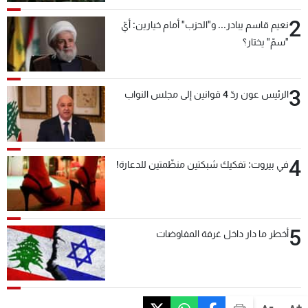
2
نعيم قاسم يبادر... و"الحزب" أمام خيارين: أيّ
"سمّ" يختار؟
3
الرئيس عون ردّ 4 قوانين إلى مجلس النواب
4
في بيروت: تفكيك شبكتين منظّمتين للدعارة!
5
أخطر ما دار داخل غرفة المفاوضات
-
+