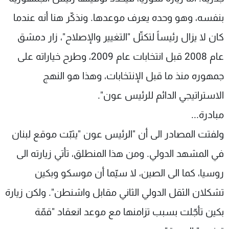
بنفسه، وهو وحده يعرف موعدها. ونذكّر هنا أنه عندما
كان لا يزال رئيساً لتكتّل "التغيير والإصلاح"، زار دمشق
عام 2008 قبل انتخابات عام 2009، وطرح خياراته على
جمهوره منذ ما قبل الإنتخابات، وهذا هو النهج
الاستراتيجي الدائم للرئيس عون".
مبادرة...
ولفتت المصادر الى أن "الرئيس عون "يثبّت موقع لبنان
في المشهد الدولي. ومن هذا المنطلق، تأتي زيارته الى
روسيا، كما الى الصين، لا سيّما أن موسكو وبكين
تشكلان الثقل الدولي الثاني مقابل واشنطن". ولكن زيارة
بكين تأجّلت بسبب تزامنها مع موعد انعقاد "قمّة