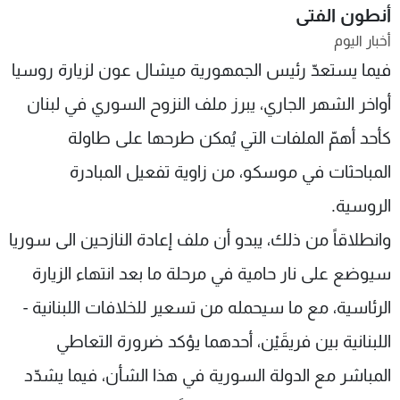
أنطون الفتى
شاهد البرامج
أخبار اليوم
الترددات
فيما يستعدّ رئيس الجمهورية ميشال عون لزيارة روسيا
أواخر الشهر الجاري، يبرز ملف النزوح السوري في لبنان
عن MTV
وظائف
الإنـتـاج
تواصل معنا
كأحد أهمّ الملفات التي يُمكن طرحها على طاولة
لاعلاناتكم
شروط الإسـتخدام
سياسة الخصوصية
المباحثات في موسكو، من زاوية تفعيل المبادرة
الروسية.
وانطلاقاً من ذلك، يبدو أن ملف إعادة النازحين الى سوريا
سيوضع على نار حامية في مرحلة ما بعد انتهاء الزيارة
الرئاسية، مع ما سيحمله من تسعير للخلافات اللبنانية -
اللبنانية بين فريقَيْن، أحدهما يؤكد ضرورة التعاطي
المباشر مع الدولة السورية في هذا الشأن، فيما يشدّد