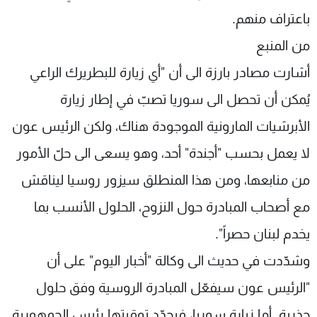
باعتراف منهم.
من المنبع
أشارت مصادر بارزة الى أن "أي زيارة للبطريرك الراعي
يُمكن أن تحصل الى سوريا تصبّ في إطار زيارة
الأبرشيات المارونية الموجودة هناك، ولكن الرئيس عون
لا يعمل بحسب "أجندة" أحد، وهو يسعى الى حلّ الأمور
من منابعها، ومن هذا المنطلق سيزور روسيا ليناقش
مع أصحاب المبادرة حول النزوح، الحلول الأنسب بما
يخدم لبنان حصراً".
وشدّدت في حديث الى وكالة "أخبار اليوم" على أن
"الرئيس عون سيفعّل المبادرة الروسية وفق حلول
جذرية. أما زيارة سوريا، فيحدّد توقيتها رئيس الجمهورية