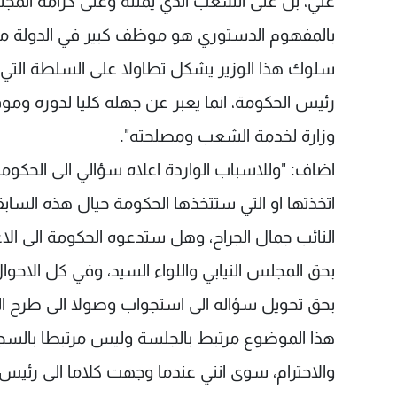
علي، بل على الشعب الذي يمثله وعلى كرامة المجلس
بالمفهوم الدستوري هو موظف كبير في الدولة مف
سلوك هذا الوزير يشكل تطاولا على السلطة التي
رئيس الحكومة، انما يعبر عن جهله كليا لدوره ومو
وزارة لخدمة الشعب ومصلحته".
اضاف: "وللاسباب الواردة اعلاه سؤالي الى الحكو
اتخذتها او التي ستتخذها الحكومة حيال هذه السابقة 
النائب جمال الجراح، وهل ستدعوه الحكومة الى الاع
بحق المجلس النيابي واللواء السيد، وفي كل الاحو
بحق تحويل سؤاله الى استجواب وصولا الى طرح الثق
هذا الموضوع مرتبط بالجلسة وليس مرتبطا بالسجا
والاحترام، سوى انني عندما وجهت كلاما الى رئيس