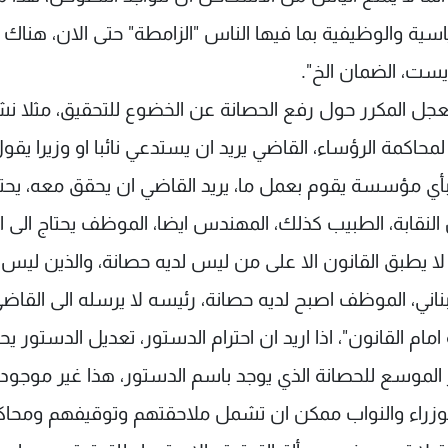
سية والوظيفية بما فيها الناس "الزامطة" حتى الان، هناك 
ايست، الضمان الخ".
لمعجل المكرر حول رفع الحصانة عن الخضوع للتحقيق، مثلا ن
اكمة الرؤساء، القاضي يريد ان يستدعي نائبا او وزيرا يقول 
ي مؤسسة يقوم بعمل ما، يريد القاضي ان يحقق معه، يحتا
النقابة، الطبيب كذلك، المهندس ايضا، الموظف يحتاج الى ا
ا يطبق القانون الا على من ليس لديه حصانة، والذين ليس
لمئة من الشعب اللبناني، الموظف اصبح لديه حصانة، رئيسه لا يرسله الى القاض
 القانون"، اذا اريد ان احترام الدستور، تعديل الدستور يحت
ير الموسع للحصانة الذي يوجد باسم الدستور، هذا غير موجود،
الوزراء والنواب ممكن ان تشمل ملاحقتهم وتوقيفهم ومحا