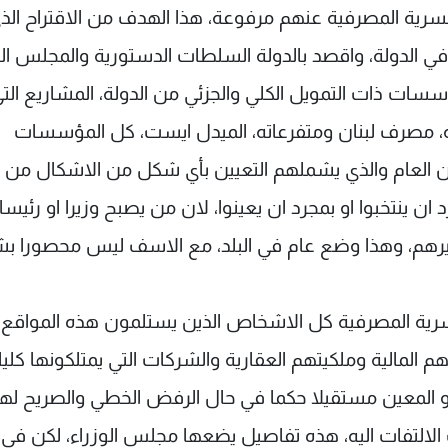
 السرية المصرفية عنهم مرفوعة، هذا الهدف من الاقتراح الذ
 الدولة، واقصد بالدولة السلطات الدستورية والمجلس الني
سسات ذات التمويل الكلي والجزئي من الدولة، المشاريع التي
ة، مصرف لبنان ومتفرعاته، الميدل ايست، كل المؤسسات
ون العام والذي يشملهم التعيين بأي شكل من الاشكال من
ن ينتخبوا او بمجرد ان يعينوا، لان من يصبح وزيرا او رئيسا
غيرهم، وهذا وضع عام في البلد، مع الاسف ليس محصورا ب
رية المصرفية كل الاشخاص الذين يستلمون هذه المواقع ا
لمالية وملكيتهم العقارية والشركات التي يمتلكونها كليا 
 او المعين مستقيلا حكما في حال الرفض الخطي والصريح له
الالتفات اليه، هذه تفاصيل يضعها مجلس الوزراء، لكن في