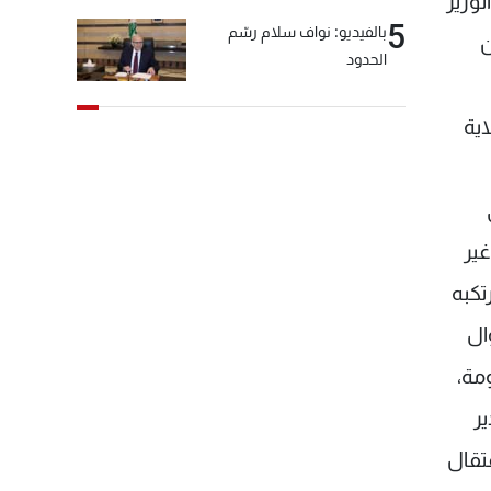
وزير
5
بالفيديو: نواف سلام رسّم
ن
الحدود
اية
غير
تكبه
ال
مة،
ر
تقال