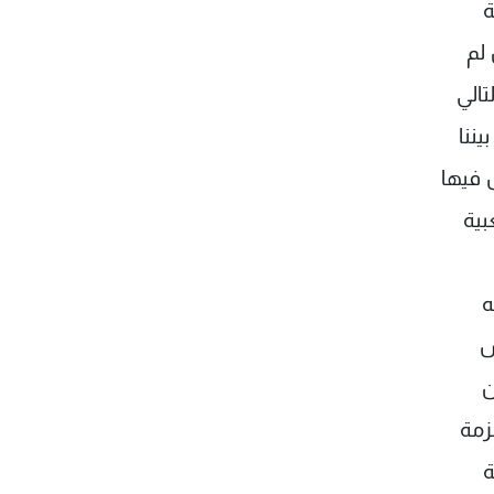
ة
لم
تالي
ننا
 فيها
بية
ه
س
ن
زمة
ة