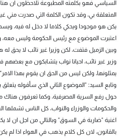
السياسي فهو بكلمته المطبوعة تلاحظون ان هناك
المتعلقة بي، وقد تكون الكلمة التي صدرت مني غي
يكن هو موجودا ويحكي كلاما لا دخل له فيه، ويسميني
اعتبرت الموضوع مع رئيس الحكومة وليس معه، وبال
وبين الزميل فتفت، لكن وزيرا غير نائب لا يحق ل
وزير غير نائب، احيانا نواب يتشابكون مع بعضهم ف
يمثلونها، ولكن ليس من الحق ان يقوم بهذا الامر".
وتابع السيد: "الموضوع الثاني الذي سأقوله يتعلق
حول رفع السرية المصرفية، وكما تعرفون هناك 
والحكومات والوزراء والنواب، كل الناس تشملها ا
اغنية "ضاربة في السوق" وبالتالي من اجل ان لا 
بالقانون، لان كل كلام يذهب في الهواء اذا لم ي