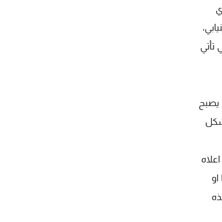
ي
ابي،
 تأتي
 يصبح
شكل
علاه
او
ذه