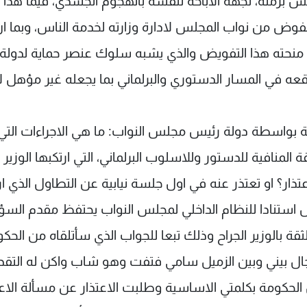
 برمته، لجهة الاباحة لنفسه بالهجوم الجسدي، فيما هذا ال
وض من نواب المجلس لادارة وزارته لخدمة الناس، وبما ا
 منحته هذا التفويض والذي يشبه سلوك عنصر حماية لدولة
قعه في المسار الدستوري والبرلماني بما يجعله غير مؤهل ل
مة بواسطة دولة رئيس مجلس النواب: ما هي الاجراءات التي
المنافية للدستور وللاسلوب البرلماني، التي ارتكبها الوزير 
تذار؟ او تعتذر عنه في اول جلسة نيابية عن التطاول الذي ار
ال استنادا للنظام الداخلي لمجلس النواب يحتفظ مقدم السؤ
ة بالوزير الجراح وذلك تبعا للجواب الذي سأتلقاه من الحكو
ل بيني وبين الزميل سامي فتفت وهو شاب واكن له التقدي
 الحكومة بكلمتي الاساسية وطلبت الاعتذار عن مسألة الاع