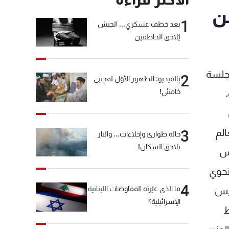
ن
1
بعد خطف عسكري... الجيش
يُلاحق الخاطفين
 جلسة
2
بالفيديو: الظهور الأوّل لمجتبى
خامنئي!
،
الم
3
حالة طوارئ وإخلاءات... والنار
تلاحق السكان!
يس
نحوي
4
ما الذي غيّرته المفاوضات اللبنانية
ئيس
الإسرائيلية؟
ط