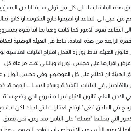
 هذه المادة ايضا على كل من تولى سابقا ايا من المسؤو
 لغاية تاريخه بمن فيهم من احيل الى التقاعد او اصبحوا خارج الحكومة او كانوا بحال
ل الى التقاعد تعود الامور كما كانت وهنا بما اننا نقوم بمشروع
قرة الرابعة من هذه المادة: تناط في الهيئة الوطنية لمكاف
نون الهيئة، تناط بوزارة العدل اقتراح الاليات المناسبة ل
عرض اقرارها على مجلس الوزراء وبالتالي تمت مراعاة كل
ة حق الهيئة ان تطلع على كل الموضوع، وفي مجلس الوزراء ع
التفاصيل في الاليات التنفيذية وهذه الاسباب الموجبة، خ
انني لاحظت و
وذج في الملحق "بغى" ارقام العقارات التي لديك لكن لا تضع
لامور التي يتخللها "ضحك" على الناس منذ زمن، نحن نضيق
انما لا يمنع اليأس من الاشخاص ان تتواجد النصوص، هذا م