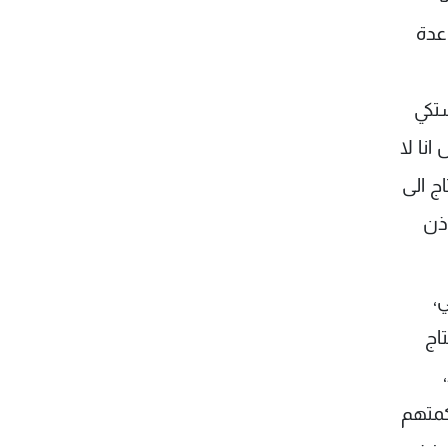
عدة
شتكي
انا لا
ج الى
ذن
ي،
اج
كمتهم