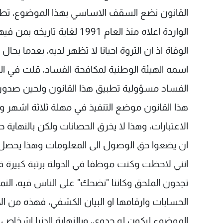
القانون نضع السقف الاساسي بهذا الموضوع، تطبق
الواردة اعلاه منذ العام 1991
الوفاة اذ ان الثروة احيانا لا تظهر لديه، بعدما يحا
اسمه الهيئة الوطنية لمكافحة الفساد، قلت في الف
الفساد مسؤولية تطبيق هذا القانون ولحين صدور قا
هذا القانون موضع التنفيذ في مهلة ثلاثة اشهر و
الاعتبارات، وهذا لا يخرق الحصانات ولكن بالنهاي
ان يضعوا حق الوصول الى المعلومات وهذا يحصل ب
تجدون الملحق وكاننا "نضحك" على الناس فيه، النم
الحسابات وارقامها او البيان الكشفي، فهذه من ا
الموضوع ليكون له جدوى، وبالنهاية الدنيا اشخاص 