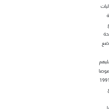
ليات
ة
حة
وضع
ليهم
صوصا
كنت موظفا في الدولة برتبة كبيرة في الامن العام، قانون الاثراء غير المشروع الذي وضع سنة 1991
ا