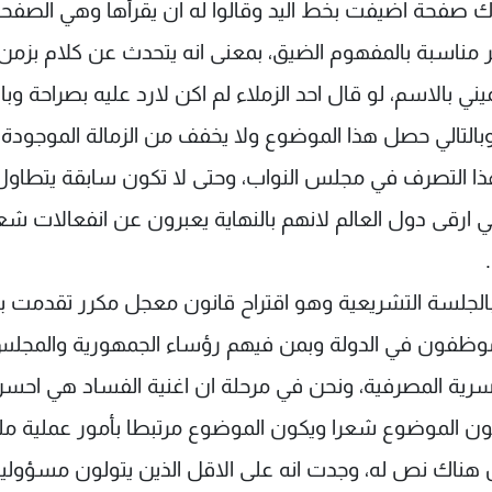
 صفحة اضيفت بخط اليد وقالوا له ان يقرأها وهي الصفح
ر مناسبة بالمفهوم الضيق، بمعنى انه يتحدث عن كلام بزمن 
 بالاسم، لو قال احد الزملاء لم اكن لارد عليه بصراحة وبال
تالي حصل هذا الموضوع ولا يخفف من الزمالة الموجودة بي
ه هذا التصرف في مجلس النواب، وحتى لا تكون سابقة يتطاول
ي ارقى دول العالم لانهم بالنهاية يعبرون عن انفعالات شع
 بالجلسة التشريعية وهو اقتراح قانون معجل مكرر تقدمت ب
موظفون في الدولة وبمن فيهم رؤساء الجمهورية والمجل
لسرية المصرفية، ونحن في مرحلة ان اغنية الفساد هي احس
يكون الموضوع شعرا ويكون الموضوع مرتبطا بأمور عملية مل
كن هناك نص له، وجدت انه على الاقل الذين يتولون مسؤولي