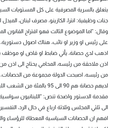
يتعلق بالسرية المصرفية على كل المستويات السيا
جنات وظيفية: انترا، الكازينو، مصرف لبنان، الميدل 
وقال: "اما الموضوع الثالث فهو اقتراح القانون ا
على رئيس او وزير او نائب، هناك اصول دستورية، لمح
اذهب لدي حصانة، يأتي ضابط او قاض او موظف بأ
اذن ملاحقة من رئيسه، المحامي يحتاج الى اذن من 
من رئيسه، اصبحت الدولة مجموعة من الحصانات، ل
لديهم حصانة هم 90 الى 95 با
مقدمة الدستور واضحة تنص: "اللبنانيون سواسية امام
الى ثلثي المجلس وثلاثة ارباع في حال الرد، التفس
افهم ان الحصانات السياسية المعطاة للرؤساء و