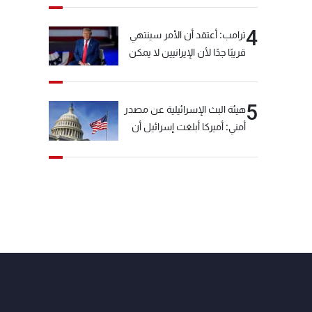
4
ترامب: أعتقد أن الأمر سينتهي
قريبًا جدًا لأن الإيرانيين لا يمكن
أن يستمروا على هذا الحال
5
هيئة البث الإسرائيلية عن مصدر
أمني: أميركا أبلغت إسرائيل أن
"حزب الله" لم يخرق وقف إطلاق
النار أمس في مجدل زون
وطلبت منها عدم التصعيد
خشية أن يؤثر ذلك على
مفاوضات روما