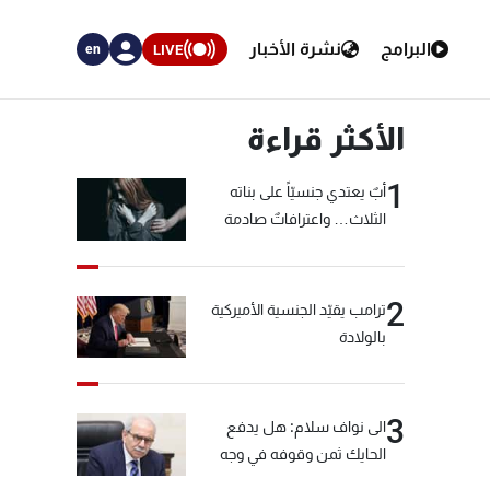
البرامج
نشرة الأخبار
LIVE
en
الأكثر قراءة
1
أبٌ يعتدي جنسيّاً على بناته
الثلاث… واعترافاتٌ صادمة
2
ترامب يقيّد الجنسية الأميركية
بالولادة
3
الى نواف سلام: هل يدفع
الحايك ثمن وقوفه في وجه
خيّاط؟