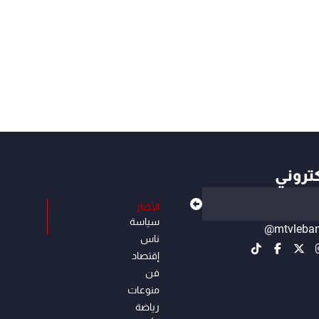
كتروني
الأخبار
سياسة
@mtvleba
ناس
إقتصاد
فن
منوعات
رياضة