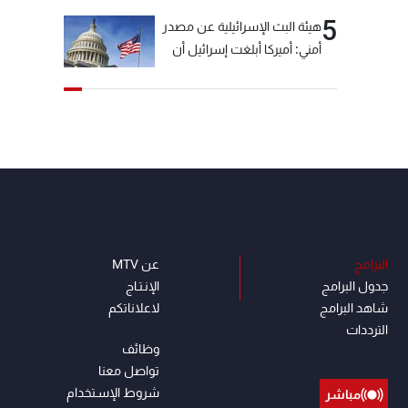
5
هيئة البث الإسرائيلية عن مصدر
أمني: أميركا أبلغت إسرائيل أن
"حزب الله" لم يخرق وقف إطلاق
النار أمس في مجدل زون
وطلبت منها عدم التصعيد
خشية أن يؤثر ذلك على
مفاوضات روما
البرامج
عن MTV
جدول البرامج
الإنـتـاج
شاهد البرامج
لاعلاناتكم
الترددات
وظائف
تواصل معنا
شروط الإسـتخدام
مباشر