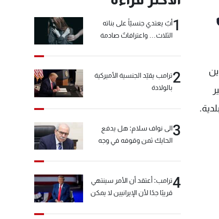
1
أبٌ يعتدي جنسيّاً على بناته
الثلاث… واعترافاتٌ صادمة
ين
2
ترامب يقيّد الجنسية الأميركية
بالولادة
ر
دية.
3
الى نواف سلام: هل يدفع
الحايك ثمن وقوفه في وجه
خيّاط؟
4
ترامب: أعتقد أن الأمر سينتهي
قريبًا جدًا لأن الإيرانيين لا يمكن
أن يستمروا على هذا الحال