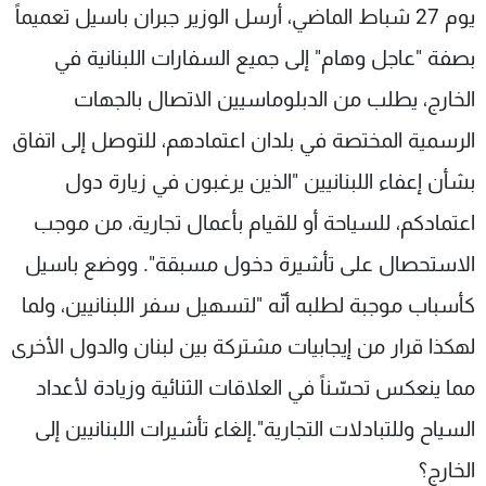
يوم 27 شباط الماضي، أرسل الوزير جبران باسيل تعميماً
شاهد البرامج
الترددات
بصفة "عاجل وهام" إلى جميع السفارات اللبنانية في
الخارج، يطلب من الدبلوماسيين الاتصال بالجهات
عن MTV
وظائف
الرسمية المختصة في بلدان اعتمادهم، للتوصل إلى اتفاق
الإنـتـاج
تواصل معنا
لاعلاناتكم
شروط الإسـتخدام
بشأن إعفاء اللبنانيين "الذين يرغبون في زيارة دول
سياسة الخصوصية
اعتمادكم، للسياحة أو للقيام بأعمال تجارية، من موجب
الاستحصال على تأشيرة دخول مسبقة". ووضع باسيل
كأسباب موجبة لطلبه أنّه "لتسهيل سفر اللبنانيين، ولما
لهكذا قرار من إيجابيات مشتركة بين لبنان والدول الأخرى
مما ينعكس تحسّناً في العلاقات الثنائية وزيادة لأعداد
السياح وللتبادلات التجارية".إلغاء تأشيرات اللبنانيين إلى
الخارج؟