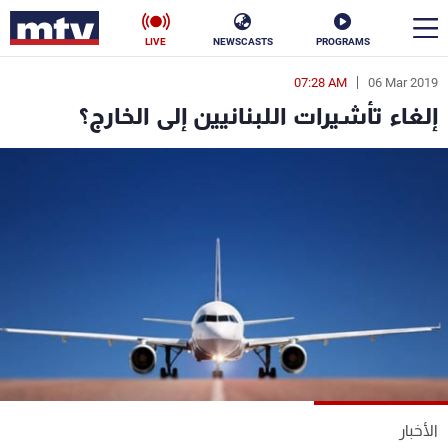
LIVE
NEWSCASTS
PROGRAMS
07:28 AM
06 Mar 2019
en
إلغاء تأشيرات اللبنانيين إلى الخارج؟
الأخبار
سياسة
ناس
إقتصاد
فن
منوعات
رياضة
كأس العالم
البرامج
الأخبار
جدول البرامج