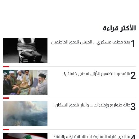
الأكثر قراءة
1
بعد خطف عسكري... الجيش يُلاحق الخاطفين
2
بالفيديو: الظهور الأوّل لمجتبى خامنئي!
3
حالة طوارئ وإخلاءات... والنار تلاحق السكان!
4
ما الذي غيّرته المفاوضات اللبنانية الإسرائيلية؟