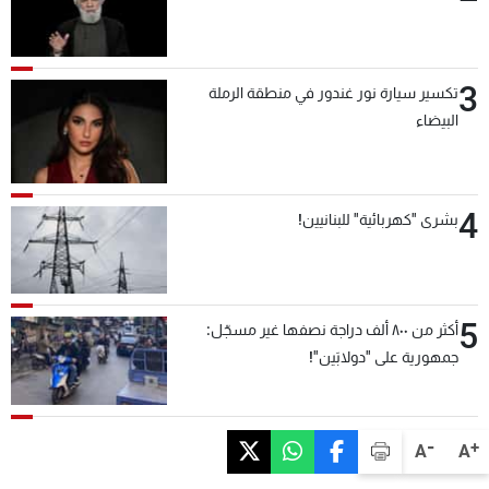
3
تكسير سيارة نور غندور في منطقة الرملة
البيضاء
4
بشرى "كهربائية" للبنانيين!
5
أكثر من ٨٠٠ ألف دراجة نصفها غير مسجّل:
جمهورية على "دولابَين"!
-
+
A
A