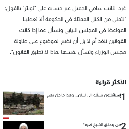
شاهد البرامج
غرد النائب سامي الجميل عبر حسابه على "تويتر" بالقول:
الترددات
"نتمنى من الكتل الممثلة في الحكومة ألا تعطينا
المواعظ في المجلس النيابي وتسأل عما إذا كانت
عن MTV
وظائف
الإنـتـاج
تواصل معنا
القوانين تنفذ أم لا بل أن تضع الموضوع على طاولة
لاعلاناتكم
شروط الإسـتخدام
مجلس الوزراء وتسأل نفسها لماذا لا تطبق القانون".
سياسة الخصوصية
الأكثر قراءة
1
إسرائيليّون تسلّلوا الى لبنان... وهذا ما حلّ بهم
2
من يصدّق الشيخ نعيم؟