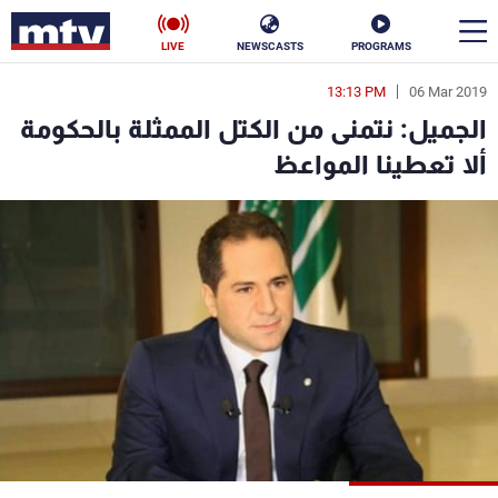
LIVE
NEWSCASTS
PROGRAMS
13:13 PM
06 Mar 2019
en
الجميل: نتمنى من الكتل الممثلة بالحكومة
الأخبار
ألا تعطينا المواعظ
سياسة
ناس
إقتصاد
فن
منوعات
رياضة
كأس العالم
البرامج
جدول البرامج