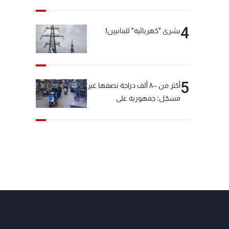
4
بشرى "كهربائية" للبنانيين!
5
أكثر من ٨٠٠ ألف دراجة نصفها غير
مسجّل: جمهورية على
"دولابَين"!