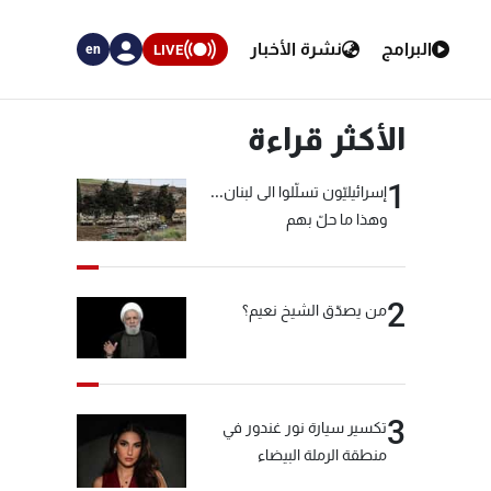
البرامج
نشرة الأخبار
LIVE
en
الأكثر قراءة
1
إسرائيليّون تسلّلوا الى لبنان...
وهذا ما حلّ بهم
2
من يصدّق الشيخ نعيم؟
3
تكسير سيارة نور غندور في
منطقة الرملة البيضاء