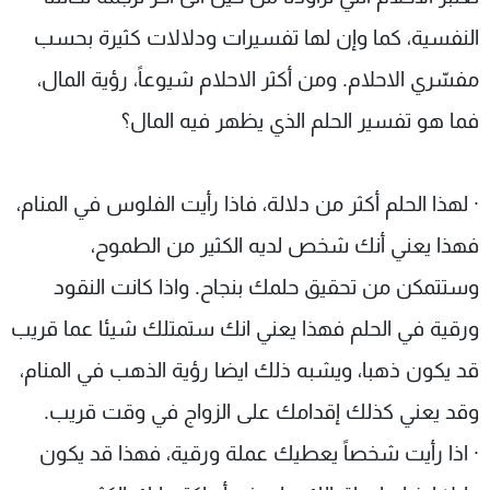
شاهد البرامج
النفسية، كما وإن لها تفسيرات ودلالات كثيرة بحسب
الترددات
مفسّري الاحلام. ومن أكثر الاحلام شيوعاً، رؤية المال،
فما هو تفسير الحلم الذي يظهر فيه المال؟
عن MTV
وظائف
الإنـتـاج
تواصل معنا
لاعلاناتكم
شروط الإسـتخدام
سياسة الخصوصية
·
لهذا الحلم أكثر من دلالة، فاذا رأيت الفلوس في المنام،
فهذا يعني أنك شخص لديه الكثير من الطموح،
وستتمكن من تحقيق حلمك بنجاح. واذا كانت النقود
ورقية في الحلم فهذا يعني انك ستمتلك شيئا عما قريب
قد يكون ذهبا، ويشبه ذلك ايضا رؤية الذهب في المنام،
وقد يعني كذلك إقدامك على الزواج في وقت قريب.
·
اذا رأيت شخصاً يعطيك عملة ورقية، فهذا قد يكون