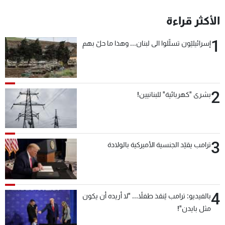
الأكثر قراءة
1
إسرائيليّون تسلّلوا الى لبنان... وهذا ما حلّ بهم
2
بشرى "كهربائية" للبنانيين!
3
ترامب يقيّد الجنسية الأميركية بالولادة
4
بالفيديو: ترامب يُنقذ طفلاً... "لا أريده أن يكون
مثل بايدن"!