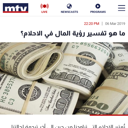
LIVE
NEWSCASTS
PROGRAMS
22:20 PM
06 Mar 2019
en
ما هو تفسير رؤية المال في الاحلام؟
الأخبار
سياسة
ناس
إقتصاد
فن
منوعات
رياضة
كأس العالم
البرامج
تُعتبر الاحلام التي تراودنا من حين الى آخر ترجمة لحالتنا
جدول البرامج