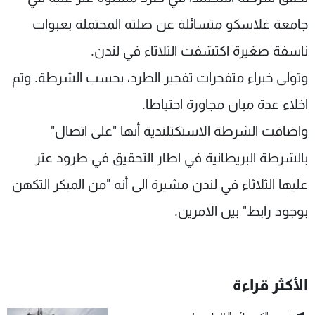
شاهد البرامج
جامعة غلاسكو متسائلة عن صلته المحتملة بعبوات
الترددات
ناسفة صغيرة اكتشفت الثلاثاء في لندن.
وتولى خبراء متفجرات تفجير الطرد، بحسب الشرطة. وتم
عن MTV
وظائف
الإنـتـاج
تواصل معنا
اخلاء عدة مبان مجاورة احتياطا.
لاعلاناتكم
شروط الإسـتخدام
سياسة الخصوصية
واضافت الشرطة الاستكتلندية أنها "على اتصال"
بالشرطة البريطانية في اطار التحقيق في طرود عثر
عليها الثلاثاء في لندن مشيرة الى أنه "من المبكر التكهن
بوجود رابط" بين الامرين.
الأكثر قراءة