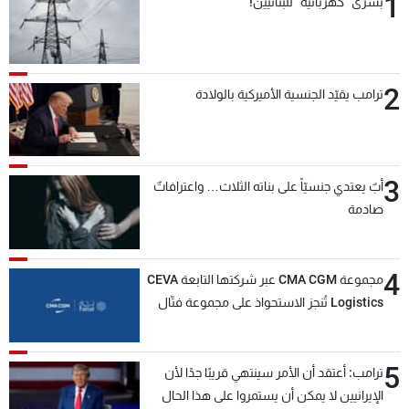
1
بشرى "كهربائية" للبنانيين!
2
ترامب يقيّد الجنسية الأميركية بالولادة
3
أبٌ يعتدي جنسيّاً على بناته الثلاث… واعترافاتٌ
صادمة
4
مجموعة CMA CGM عبر شركتها التابعة CEVA
Logistics تُنجز الاستحواذ على مجموعة فتّال
5
ترامب: أعتقد أن الأمر سينتهي قريبًا جدًا لأن
الإيرانيين لا يمكن أن يستمروا على هذا الحال