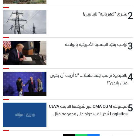
2
بشرى "كهربائية" للبنانيين!
3
ترامب يقيّد الجنسية الأميركية بالولادة
4
بالفيديو: ترامب يُنقذ طفلاً... "لا أريده أن يكون
مثل بايدن"!
5
مجموعة CMA CGM عبر شركتها التابعة CEVA
Logistics تُنجز الاستحواذ على مجموعة فتّال