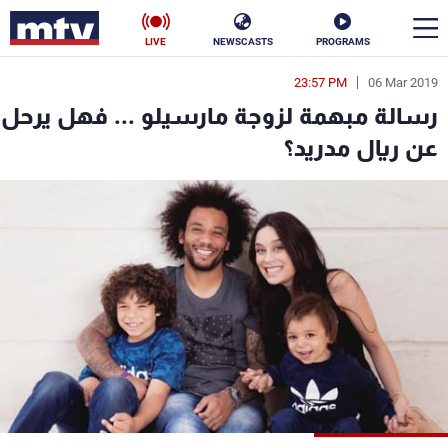
LIVE
NEWSCASTS
PROGRAMS
23:57 PM
06 Mar 2019
en
رسالة مبهمة لزوجة مارسيلو ... فهل يرحل
الأخبار
عن ريال مدريد؟
سياسة
ناس
إقتصاد
فن
منوعات
رياضة
كأس العالم
البرامج
جدول البرامج