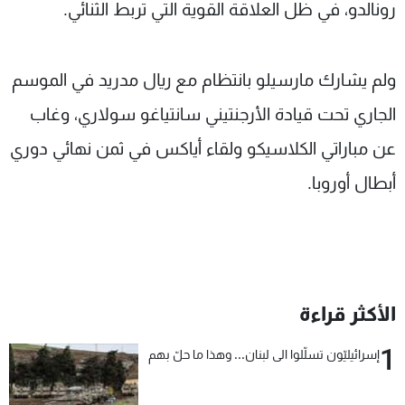
رونالدو، في ظل العلاقة القوية التي تربط الثنائي.
ولم يشارك مارسيلو بانتظام مع ريال مدريد في الموسم
الجاري تحت قيادة الأرجنتيني سانتياغو سولاري، وغاب
عن مباراتي الكلاسيكو ولقاء أياكس في ثمن نهائي دوري
أبطال أوروبا.
الأكثر قراءة
1
إسرائيليّون تسلّلوا الى لبنان... وهذا ما حلّ بهم