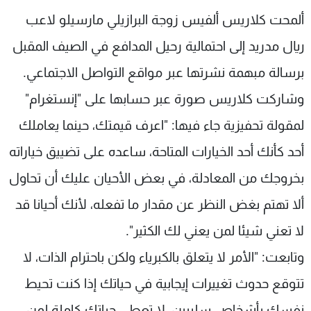
شاهد البرامج
ألمحت كلاريس ألفيس زوجة البرازيلي مارسيلو لاعب
الترددات
ريال مدريد إلى احتمالية رحيل المدافع في الصيف المقبل
برسالة مبهمة نشرتها عبر مواقع التواصل الاجتماعي.
عن MTV
وظائف
الإنـتـاج
تواصل معنا
وشاركت كلاريس صورة عبر حسابها على "إنستغرام"
لاعلاناتكم
شروط الإسـتخدام
لمقولة تحفيزية جاء فيها: "اعرف قيمتك، حينما يعاملك
سياسة الخصوصية
أحد كأنك أحد الخيارات المتاحة، ساعده على تضييق خياراته
بخروجك من المعادلة، في بعض الأحيان عليك أن تحاول
ألا تهتم بغض النظر عن مقدار ما تفعله، لأنك أحيانا قد
لا تعني شيئا لمن يعني لك الكثير".
وتابعت: "الأمر لا يتعلق بالكبرياء ولكن باحترام الذات، لا
تتوقع حدوث تغييرات إيجابية في حياتك إذا كنت تحيط
نفسك بأشخاص سلبيين، لا تعطي حياتك كاملة لمن