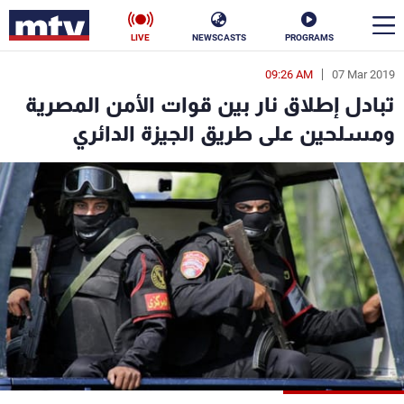
LIVE
NEWSCASTS
PROGRAMS
09:26 AM
07 Mar 2019
en
تبادل إطلاق نار بين قوات الأمن المصرية
الأخبار
ومسلحين على طريق الجيزة الدائري
سياسة
ناس
إقتصاد
فن
منوعات
رياضة
كأس العالم
البرامج
جدول البرامج