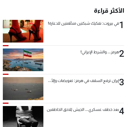
شاهد البرامج
الأكثر قراءة
الترددات
1
في بيروت: تفكيك شبكتين منظّمتين للدعارة!
عن MTV
وظائف
الإنـتـاج
تواصل معنا
لاعلاناتكم
شروط الإسـتخدام
سياسة الخصوصية
2
هرمز... والشرط الإيراني!
3
إيران ترفع السقف في هرمز: تعويضات وإلّا...
4
بعد خطف عسكري... الجيش يُلاحق الخاطفين