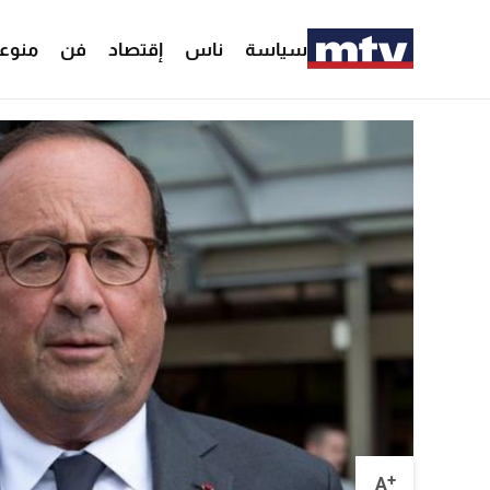
سياسة
ناس
إقتصاد
فن
منوع
+
A