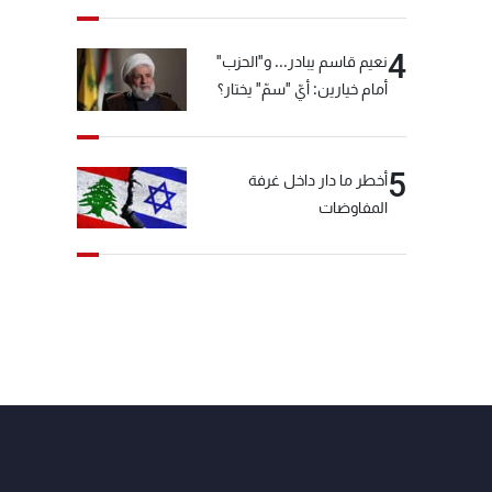
4
نعيم قاسم يبادر... و"الحزب"
أمام خيارين: أيّ "سمّ" يختار؟
5
أخطر ما دار داخل غرفة
المفاوضات