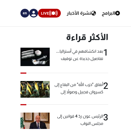
البرامج
نشرة الأخبار
LIVE
en
الأكثر قراءة
1
بعد انكشافهم في أستراليا...
تفاصيل جديدة عن توقيف
"شبكة الكوكايين"
2
أنفاق "حزب الله" من البقاع إلى
كسروان فجبيل وصولاً إلى
المختارة... التفاصيل في نشرة
الأخبار بعد قليل
3
الرئيس عون ردّ 4 قوانين إلى
مجلس النواب