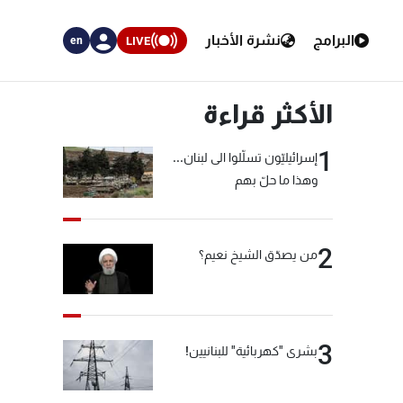
البرامج
نشرة الأخبار
LIVE
en
الأكثر قراءة
1
إسرائيليّون تسلّلوا الى لبنان...
وهذا ما حلّ بهم
2
من يصدّق الشيخ نعيم؟
3
بشرى "كهربائية" للبنانيين!