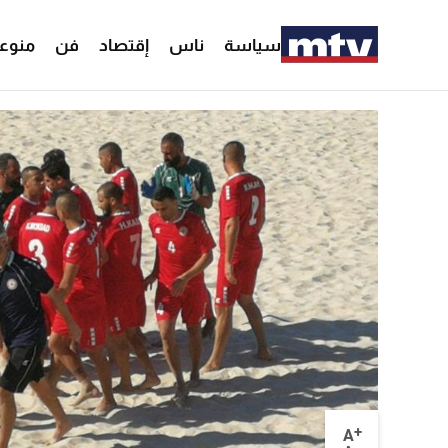
سياسة
ناس
إقتصاد
فن
منوع
+
A