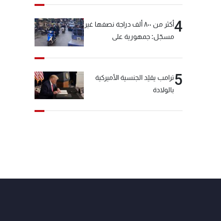
4
أكثر من ٨٠٠ ألف دراجة نصفها غير
مسجّل: جمهورية على
"دولابَين"!
5
ترامب يقيّد الجنسية الأميركية
بالولادة