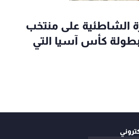
رة الشاطئية على منتخب
جة ٥-٣ ضمن بطولة كأس آسيا التي
كتروني