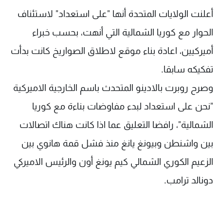
شاهد البرامج
أعلنت الولايات المتحدة أنها "على استعداد" لاستئناف
الترددات
الحوار مع كوريا الشمالية التي أنهت، بحسب خبراء
أميركيين، اعادة بناء موقع لاطلاق الصواريخ كانت بدأت
عن MTV
وظائف
الإنـتـاج
تواصل معنا
تفكيكه سابقا.
لاعلاناتكم
شروط الإسـتخدام
وصرح روبرت بالادينو المتحدث باسم الخارجية الاميركية
سياسة الخصوصية
"نحن على استعداد لبدء مفاوضات بناءة مع كوريا
الشمالية"، رافضا التعليق عما اذا كانت هناك اتصالات
بين واشنطن وبيونغ يانغ منذ فشل قمة هانوي بين
الزعيم الكوري الشمالي كيم يونغ أون والرئيس الاميركي
دونالد ترامب.