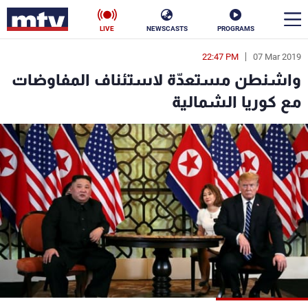
LIVE
NEWSCASTS
PROGRAMS
22:47 PM
07 Mar 2019
en
واشنطن مستعدّة لاستئناف المفاوضات
الأخبار
مع كوريا الشمالية
سياسة
ناس
إقتصاد
فن
منوعات
رياضة
كأس العالم
البرامج
جدول البرامج