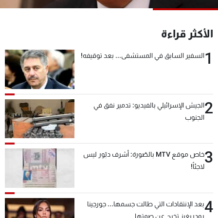
شاهد البرامج
الترددات
الأكثر قراءة
1
السفير السابق في المستشفى... بعد توقيفه!
عن MTV
وظائف
الإنـتـاج
تواصل معنا
لاعلاناتكم
شروط الإسـتخدام
سياسة الخصوصية
2
الجيش الإسرائيلي بالفيديو: تدمير نفق في
الجنوب
3
خاص موقع MTV بالصّورة: أشرف دبّور ليس
لاجئاً!
4
بعد الإنتقادات التي طالت جسمها... جورجينا
رودريغيز تخرج عن صمتها