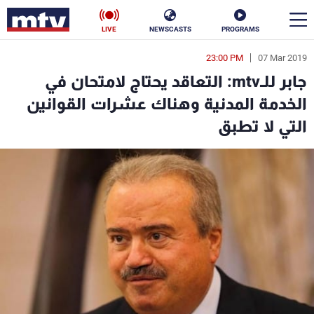
LIVE
NEWSCASTS
PROGRAMS
23:00 PM
07 Mar 2019
en
جابر للـmtv: التعاقد يحتاج لامتحان في
الأخبار
الخدمة المدنية وهناك عشرات القوانين
التي لا تطبق
سياسة
ناس
إقتصاد
فن
منوعات
رياضة
كأس العالم
البرامج
جدول البرامج