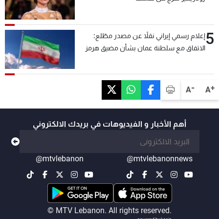
5
إعلام رسمي إيراني نقلاً عن مصدر مطّلع:
الاتفاق مع سلطنة عمان بشأن مضيق هرمز
سيتأجل ما دامت أميركا تهدد إيران
-
+
A
A
أهم الأخبار و الفيديوهات في بريدك الالكتروني
@mtvlebanon
@mtvlebanonnews
© MTV Lebanon. All rights reserved.