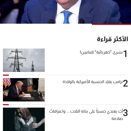
شاهد البرامج
الترددات
عن MTV
وظائف
الأكثر قراءة
الإنـتـاج
تواصل معنا
لاعلاناتكم
شروط الإسـتخدام
1
سياسة الخصوصية
بشرى "كهربائية" للبنانيين!
2
ترامب يقيّد الجنسية الأميركية بالولادة
3
أبٌ يعتدي جنسيّاً على بناته الثلاث… واعترافاتٌ
صادمة