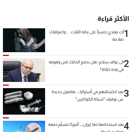
الأكثر قراءة
1
أبٌ يعتدي جنسيّاً على بناته الثلاث… واعترافاتٌ
صادمة
2
الى نواف سلام: هل يدفع الحايك ثمن وقوفه
في وجه خيّاط؟
3
بعد انكشافهم في أستراليا... تفاصيل جديدة
عن توقيف "شبكة الكوكايين"
4
بعد استخدامها ضدّ إيران... أميركا تتسلّم دفعة
صواريخ كبيرة!