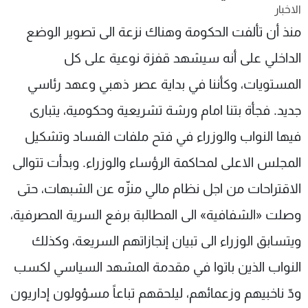
الاخبار
شاهد البرامج
منذ أن تألفت الحكومة وهناك نزعة الى تصوير الوضع
الترددات
الداخلي على أنه سيشهد قفزة نوعية على كل
عن MTV
وظائف
المستويات، وكأننا في بداية عصر ذهبي وعهد رئاسي
الإنـتـاج
تواصل معنا
لاعلاناتكم
شروط الإسـتخدام
جديد. فجأة بتنا امام ورشة تشريعية وحكومية، يتبارى
سياسة الخصوصية
فيها النواب والوزراء في فتح ملفات الفساد وتشكيل
المجلس الاعلى لمحاكمة الرؤساء والوزراء. وبدأت تتوالى
الاقتراحات من اجل نظام مالي منزّه عن الشبهات، حتى
وصلت «الشفافية» الى المطالبة برفع السرية المصرفية،
ويتسابق الوزراء الى تبيان إنجازاتهم السريعة، وكذلك
النواب الذين باتوا في مقدمة المشهد السياسي لكسب
ودّ ناخبيهم وزعمائهم، ليلحقهم تباعاً مسؤولون إداريون