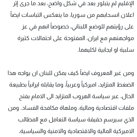
الإقليم لم يتبلور بعد في شكل واضح، بعد ما جرى إثر
اعلان انسحابهم من سوريا، ما ينعكس التباسات ايضاً
على رؤيتهم للوضع اللبناني، خصوصاً انهم في عز
مواجهتهم مع ايران، المفتوحة على احتمالات كثيرة
سلبية او ايجابية لكليهما.
ومن غير المعروف ايضاً كيف يمكن للبنان ان يواجه هذا
الضغط المتزايد، اميركياً وعربياً، وما يقابله ايرانياً بطبيعة
الحال، عبر سياسة الهروب المتزايد الى الامام بفتح
ملفات اقتصادية ومالية، وملهاة مكافحة الفساد. ومن
الذي سيرسم حقيقة سياسة التعامل مع المطالب
الاميركية المالية والاقتصادية والامنية والسياسية،