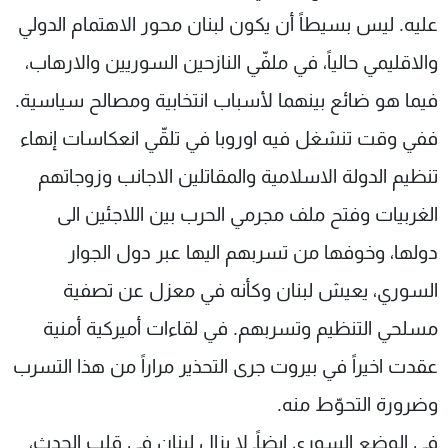
عليه. ليس بسيطاً أن يكون لبنان محور الاهتمام الدولي
والاقليمي حالياً، في ملفّي النازحين السوريين والارهاب،
فيما هو ضائع بينهما لأسباب انتخابية ومصالح سياسية.
ففي وقت تنشغل فيه اوروبا في تلقّي انعكاسات إنهاء
تنظيم الدولة الاسلامية والمقاتلين الاجانب وزوجاتهم
الغربيات وفتح ملف مجرمي الحرب بين اللاجئين الى
دولها، وخوفها من تسربهم اليها عبر دول الجوار
السوري، يعيش لبنان وكأنه في معزل عن تصفية
مسلحي التنظيم وتسربهم. في لقاءات أميركية أمنية
عقدت اخيراً في بيروت جرى التحذير مراراً من هذا التسرب
وضرورة التحوّط منه.
في الوضع السوري ايضاًـ لا يزال لبنان في قلب الحدث،