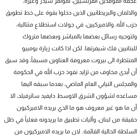
عجقة الموفدين الفرنسيين، لمؤتمر سيدر وغيره،
والالمان والبريطانيين الذين دخلوا بقوة على خط تطويق
حزب الله، والاميركيين، في جولات استطلاع متتالية،
ولتوجيه رسائل بعضها بالمباشر وبعضها متروك
للبنانيين فك شيفرتها. لكن اذا كانت زيارة بومبيو
المنتظرة الى بيروت معروفة العناوين مسبقاً، وقد سبق
أن أبدى مخاوف من تزايد نفوذ حزب الله في الحكومة
والمجلس النيابي العام الماضي، بعدما سبقه اليها
مساعده لشؤون الشرق الاوسط دايفيد ساترفيلد، الا
أن ما هو غير معروف هو ما الذي يريده الاميركيون
حقيقة من لبنان، وآليات تطبيق ما يريدونه فعلياً في ظل
السلطة الحالية القائمة. لان ما يريده الاميركيون من