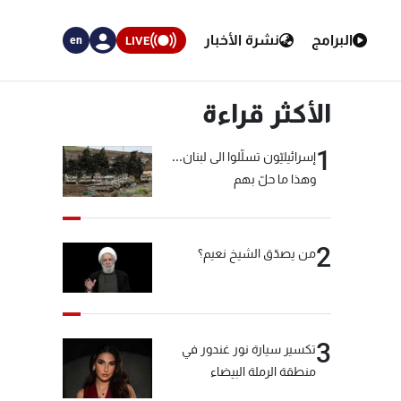
البرامج
نشرة الأخبار
LIVE
en
الأكثر قراءة
1
إسرائيليّون تسلّلوا الى لبنان...
وهذا ما حلّ بهم
2
من يصدّق الشيخ نعيم؟
3
تكسير سيارة نور غندور في
منطقة الرملة البيضاء