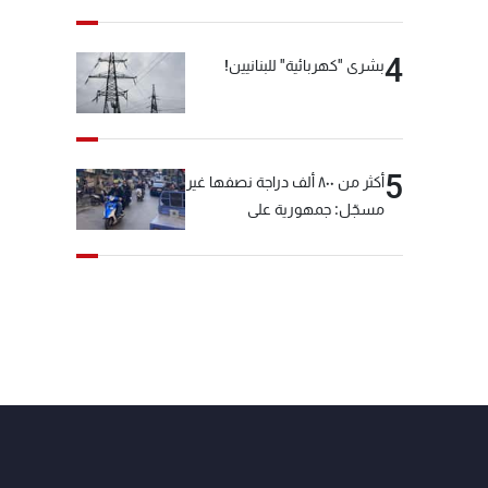
4
بشرى "كهربائية" للبنانيين!
5
أكثر من ٨٠٠ ألف دراجة نصفها غير
مسجّل: جمهورية على
"دولابَين"!