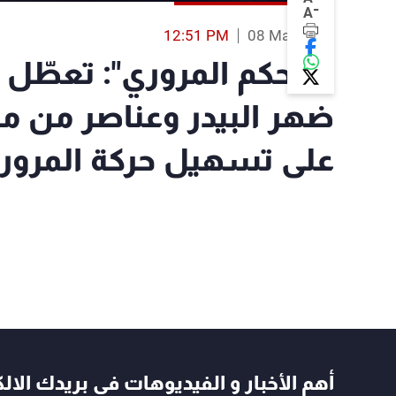
-
A
12:51 PM
08 Mar 2019
"التحكم المروري": تعطّل
ضهر البيدر وعناصر من م
على تسهيل حركة المرور 
أهم الأخبار و الفيديوهات في بريدك الال