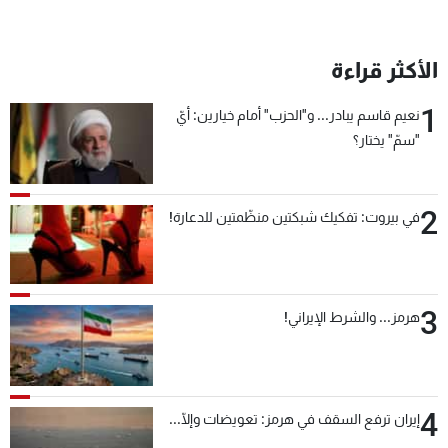
شاهد البرامج
الترددات
الأكثر قراءة
1
عن MTV
وظائف
نعيم قاسم يبادر... و"الحزب" أمام خيارين: أيّ
الإنـتـاج
تواصل معنا
"سمّ" يختار؟
لاعلاناتكم
شروط الإسـتخدام
سياسة الخصوصية
2
في بيروت: تفكيك شبكتين منظّمتين للدعارة!
3
هرمز... والشرط الإيراني!
4
إيران ترفع السقف في هرمز: تعويضات وإلّا...