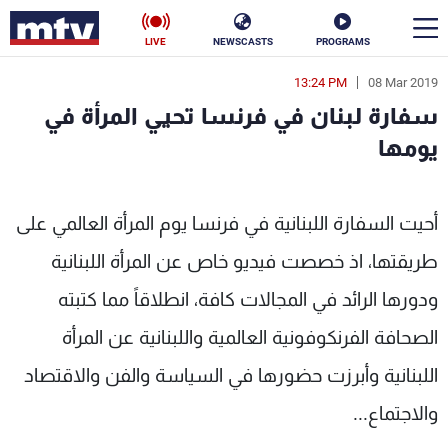
LIVE
NEWSCASTS
PROGRAMS
13:24 PM
08 Mar 2019
en
سفارة لبنان في فرنسا تحيي المرأة في
الأخبار
يومها
سياسة
ناس
ي يومها - MTV Lebanon
أحيت السفارة اللبنانية في فرنسا يوم المرأة العالمي على
إقتصاد
فن
طريقتها، اذ خصصت فيديو خاص عن المرأة اللبنانية
منوعات
رياضة
ودورها الرائد في المجالات كافة، انطلاقاً مما كتبته
كأس العالم
الصحافة الفرنكوفونية العالمية واللبنانية عن المرأة
اللبنانية وأبرزت حضورها في السياسة والفن والاقتصاد
والاجتماع...
البرامج
جدول البرامج