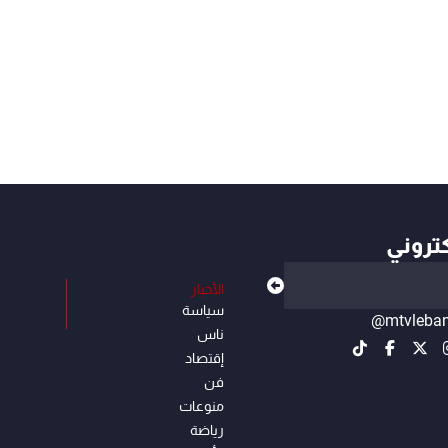
كتروني
الأخبار
سياسة
@mtvleba
ناس
إقتصاد
فن
منوعات
رياضة