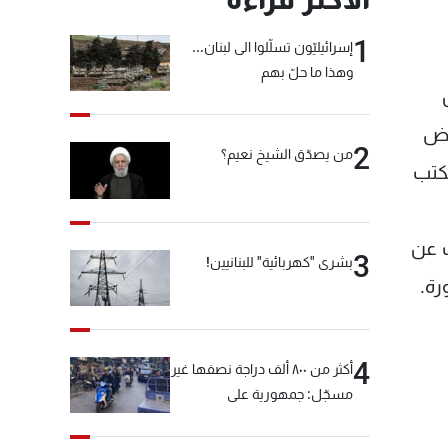
1
إسرائيليّون تسلّلوا الى لبنان...
وهذا ما حلّ بهم
وض
2
من يصدّق الشيخ نعيم؟
مكتب
ت عن
3
بشرى "كهربائية" للبنانيين!
رة.
4
أكثر من ٨٠٠ ألف دراجة نصفها غير
مسجّل: جمهورية على
"دولابَين"!