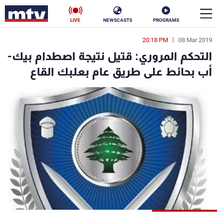
LIVE
NEWSCASTS
PROGRAMS
20:18 PM
08 Mar 2019
en
التحكم المروري: قتيل نتيجة اصطدام بيك-
الأخبار
أب بحائط على طريق عام بعلبك القاع
سياسة
ناس
إقتصاد
فن
منوعات
رياضة
كأس العالم
البرامج
جدول البرامج