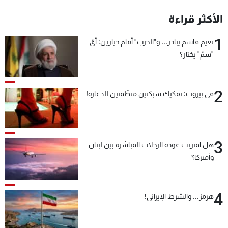
شاهد البرامج
الأكثر قراءة
الترددات
1
نعيم قاسم يبادر... و"الحزب" أمام خيارين: أيّ
"سمّ" يختار؟
عن MTV
وظائف
الإنـتـاج
تواصل معنا
لاعلاناتكم
شروط الإسـتخدام
سياسة الخصوصية
2
في بيروت: تفكيك شبكتين منظّمتين للدعارة!
3
هل اقتربت عودة الرحلات المباشرة بين لبنان
وأميركا؟
4
هرمز... والشرط الإيراني!